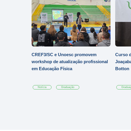
CREF3/SC e Unoesc promovem
Curso d
workshop de atualização profissional
Joaçaba
em Educação Física
Botton
Notícia
Graduação
Gradua