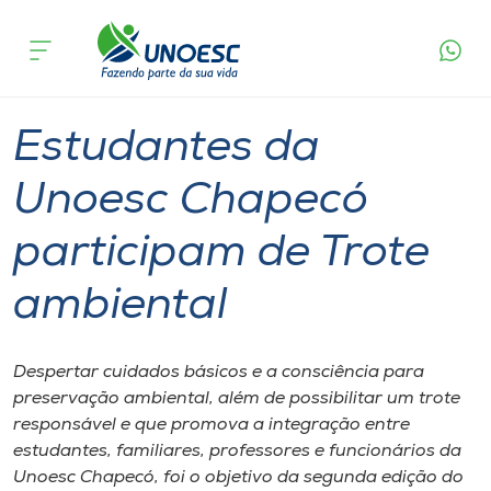
Página
O que
Estudantes da Unoesc Chapecó participam
inicial
acontece
de Trote ambiental
Cursos
Graduação
Chapecó
Onde estamos
Estudantes da
Pesquisa
Unoesc Chapecó
participam de Trote
Atendimento ao Estudante
ambiental
Portal de Ensino
Despertar cuidados básicos e a consciência para
A
preservação ambiental, além de possibilitar um trote
Unoesc
responsável e que promova a integração entre
estudantes, familiares, professores e funcionários da
Internacionalização
Unoesc Chapecó, foi o objetivo da segunda edição do