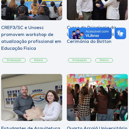
CREF3/SC e Unoesc
Curso de Psicologia da
promovem workshop de
Unoesc Joaçaba realiza 2ª
atualização profissional em
Cerimônia do Botton
Educação Física
Graduação
Notícia
Graduação
Notícia
Estudantes de Arquitetura
Quarto Arraiá Universitário