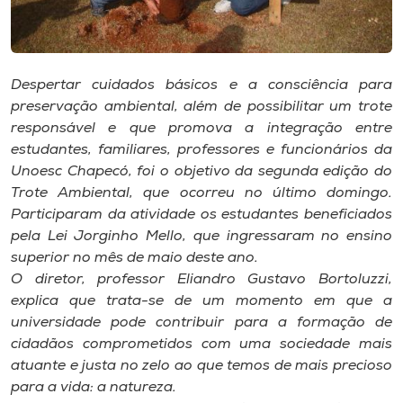
Museu
Unoesc
Despertar cuidados básicos e a consciência para
Store
preservação ambiental, além de possibilitar um trote
responsável e que promova a integração entre
estudantes, familiares, professores e funcionários da
Unoesc Chapecó, foi o objetivo da segunda edição do
Selecione
o idioma
Trote Ambiental, que ocorreu no último domingo.
Participaram da atividade os estudantes beneficiados
pela Lei Jorginho Mello, que ingressaram no ensino
superior no mês de maio deste ano.
A+
O diretor, professor Eliandro Gustavo Bortoluzzi,
A-
explica que trata-se de um momento em que a
universidade pode contribuir para a formação de
cidadãos comprometidos com uma sociedade mais
atuante e justa no zelo ao que temos de mais precioso
para a vida: a natureza.