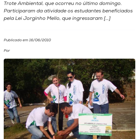
Trote Ambiental, que ocorreu no último domingo.
Participaram da atividade os estudantes beneficiados
I.nova
pela Lei Jorginho Mello, que ingressaram […]
Diplomados
Publicado em 16/06/2010
Cultura
Por
CPA
Biblioteca
Editora
Rádio