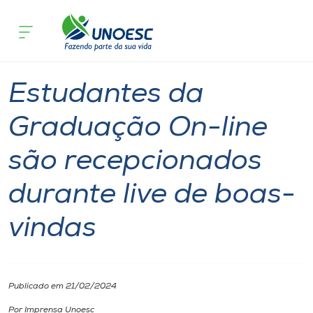
Página inicial
O que acontece
Estudantes da Graduação On-line são 
Cursos
Graduação
Notícia
Ensino a Distância
Onde estamos
Estudantes da
Pesquisa
Graduação On-line
são recepcionados
Atendimento ao Estudante
durante live de boas-
Portal de Ensino
vindas
A
Unoesc
Publicado em 21/02/2024
Internacionalização
Por Imprensa Unoesc