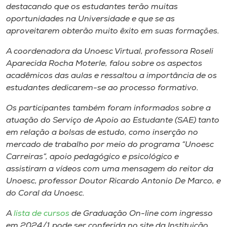
Museu
destacando que os estudantes terão muitas
oportunidades na Universidade e que se as
aproveitarem obterão muito êxito em suas formações.
Unoesc
Store
A coordenadora da Unoesc Virtual, professora Roseli
Aparecida Rocha Moterle, falou sobre os aspectos
acadêmicos das aulas e ressaltou a importância de os
estudantes dedicarem-se ao processo formativo.
Selecione
o idioma
Os participantes também foram informados sobre a
atuação do Serviço de Apoio ao Estudante (SAE) tanto
em relação a bolsas de estudo, como inserção no
mercado de trabalho por meio do programa “Unoesc
A+
Carreiras”, apoio pedagógico e psicológico e
A-
assistiram a vídeos com uma mensagem do reitor da
Unoesc, professor Doutor Ricardo Antonio De Marco, e
do Coral da Unoesc.
A
lista de cursos
de Graduação On-line com ingresso
em 2024/1 pode ser conferida no site da Instituição.