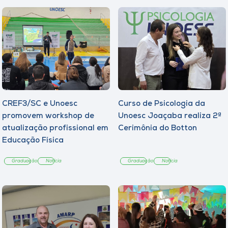
CREF3/SC e Unoesc
Curso de Psicologia da
promovem workshop de
Unoesc Joaçaba realiza 2ª
atualização profissional em
Cerimônia do Botton
Educação Física
Graduação
Notícia
Graduação
Notícia