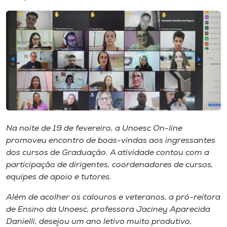
I.nova
Diplomados
Cultura
CPA
Na noite de 19 de fevereiro, a Unoesc On-line
promoveu encontro de boas-vindas aos ingressantes
Biblioteca
dos cursos de Graduação. A atividade contou com a
participação de dirigentes, coordenadores de cursos,
Editora
equipes de apoio e tutores.
Além de acolher os calouros e veteranos, a pró-reitora
Rádio
de Ensino da Unoesc, professora Jaciney Aparecida
Danielli, desejou um ano letivo muito produtivo,