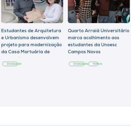
Estudantes de Arquitetura
Quarto Arraiá Universitário
e Urbanismo desenvolvem
marca acolhimento aos
projeto para modernização
estudantes da Unoesc
da Casa Mortuária de
Campos Novos
Tangará
Graduação
Graduação
Notícia