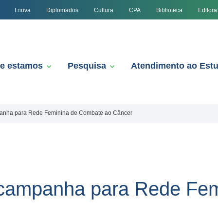
I.nova
Diplomados
Cultura
CPA
Biblioteca
Editora
e estamos
Pesquisa
Atendimento ao Est
panha para Rede Feminina de Combate ao Câncer
 campanha para Rede Fe