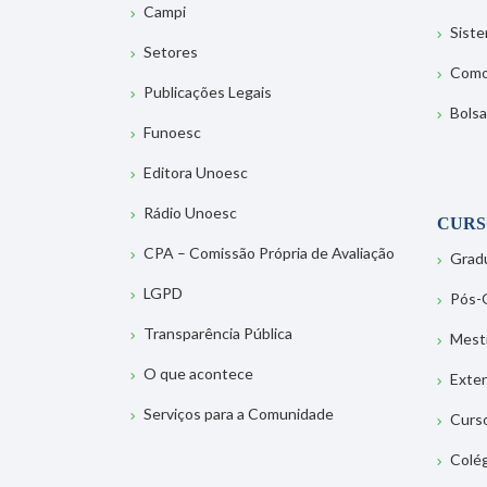
Campi
Sist
Setores
Como
Publicações Legais
Bolsa
Funoesc
Editora Unoesc
Rádio Unoesc
CURS
CPA – Comissão Própria de Avaliação
Grad
LGPD
Pós-
Transparência Pública
Mest
O que acontece
Exte
Serviços para a Comunidade
Curs
Colé