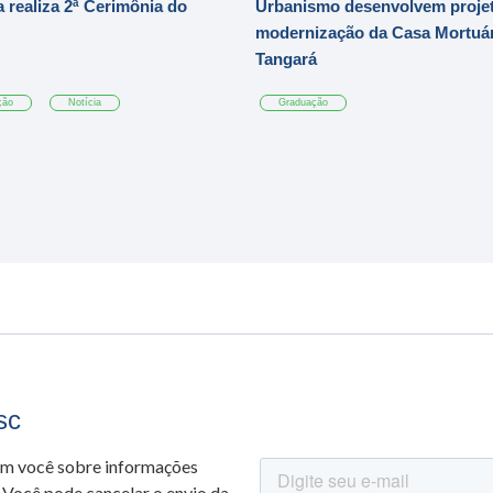
 realiza 2ª Cerimônia do
Urbanismo desenvolvem projet
modernização da Casa Mortuár
Tangará
ção
Notícia
Graduação
sc
om você sobre informações
 Você pode cancelar o envio da