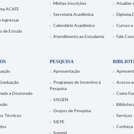
Minhas inscrições
Atualize
ema ACAFE
Secretaria Acadêmica
Diploma D
 ingressar
Calendário Acadêmico
Cursos e
s de Estudo
Atendimento ao Estudante
Fale Con
OS
PESQUISA
BIBLIO
uação
Apresentação
Apresen
Graduação
Programas de Incentivo à
Acesso a
Pesquisa
rado e Doutorado
Como Fu
SISGEN
nsão
Bibliotec
Grupos de Pesquisa
os Técnicos
Serviços
SIEPE
gios
Conheça 
Summit