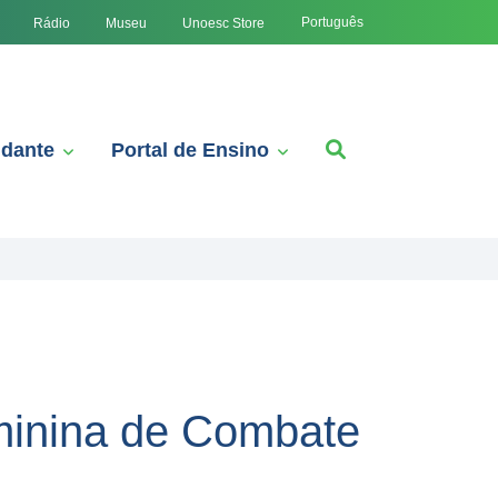
Português
Rádio
Museu
Unoesc Store
udante
Portal de Ensino
minina de Combate