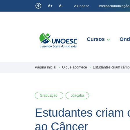
A+
A-
A Unoesc
Internacionalização
Cursos
Ond
Página inicial
O que acontece
Estudantes criam cam
Graduação
Joaçaba
Estudantes criam
ao Câncer