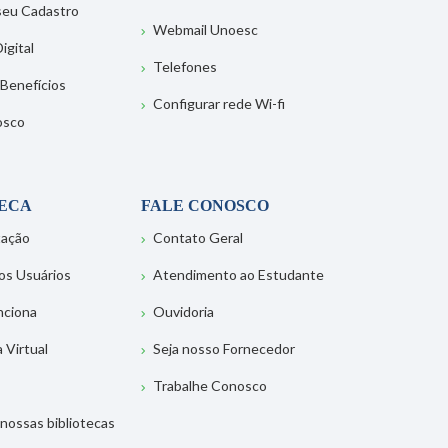
 seu Cadastro
Webmail Unoesc
igital
Telefones
 Benefícios
Configurar rede Wi-fi
osco
TECA
FALE CONOSCO
tação
Contato Geral
os Usuários
Atendimento ao Estudante
nciona
Ouvidoria
a Virtual
Seja nosso Fornecedor
Trabalhe Conosco
nossas bibliotecas