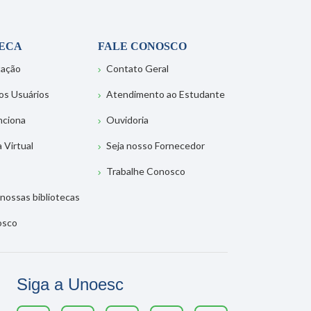
TECA
FALE CONOSCO
tação
Contato Geral
os Usuários
Atendimento ao Estudante
nciona
Ouvidoria
a Virtual
Seja nosso Fornecedor
Trabalhe Conosco
nossas bibliotecas
osco
Siga a Unoesc