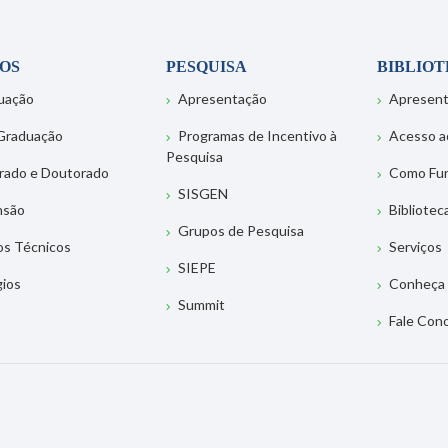
OS
PESQUISA
BIBLIO
uação
Apresentação
Apresen
Graduação
Programas de Incentivo à
Acesso a
Pesquisa
rado e Doutorado
Como Fu
SISGEN
nsão
Bibliotec
Grupos de Pesquisa
os Técnicos
Serviços
SIEPE
gios
Conheça 
Summit
Fale Con