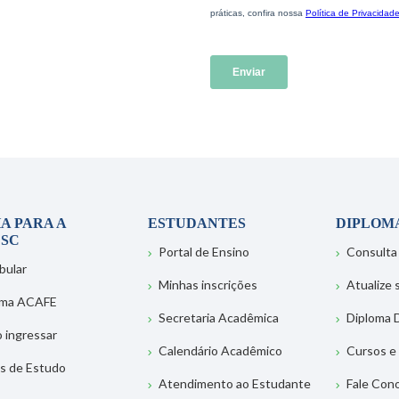
A PARA A
ESTUDANTES
DIPLOM
SC
Portal de Ensino
Consulta
bular
Minhas inscrições
Atualize
ema ACAFE
Secretaria Acadêmica
Diploma D
 ingressar
Calendário Acadêmico
Cursos e
s de Estudo
Atendimento ao Estudante
Fale Con