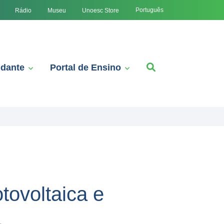
Português
Rádio
Museu
Unoesc Store
udante
Portal de Ensino
tovoltaica e
a