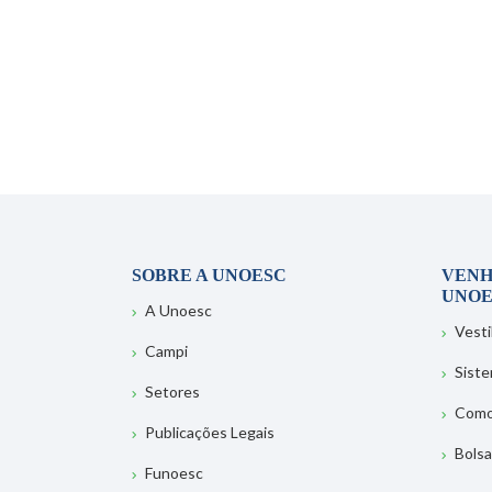
SOBRE A UNOESC
VENH
UNOE
A Unoesc
Vesti
Campi
Sist
Setores
Como
Publicações Legais
Bolsa
Funoesc