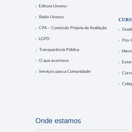
Editora Unoesc
Rádio Unoesc
CURS
CPA – Comissão Própria de Avaliação
Grad
LGPD
Pós-
Transparência Pública
Mest
O que acontece
Exte
Serviços para a Comunidade
Curs
Colé
Onde estamos