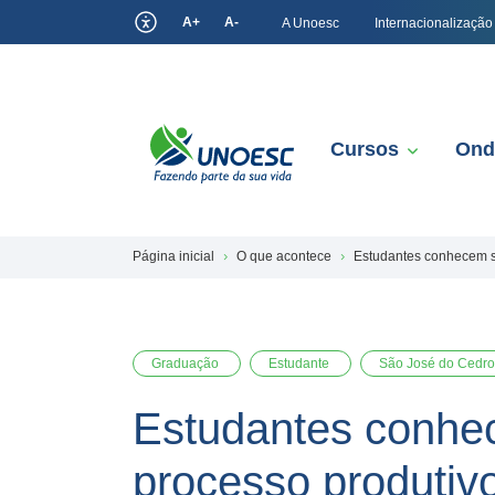
A+
A-
A Unoesc
Internacionalização
Cursos
Ond
Página inicial
O que acontece
Estudantes conhecem si
Graduação
Estudante
São José do Cedro
Estudantes conhec
processo produtivo