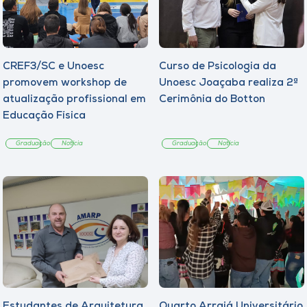
CREF3/SC e Unoesc
Curso de Psicologia da
promovem workshop de
Unoesc Joaçaba realiza 2ª
atualização profissional em
Cerimônia do Botton
Educação Física
Graduação
Notícia
Graduação
Notícia
Estudantes de Arquitetura
Quarto Arraiá Universitário