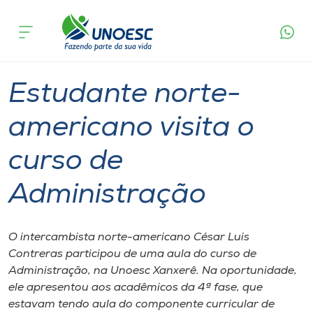
Página
O que
Estudante norte-americano visita o curso
inicial
acontece
de Administração
Cursos
Graduação
International
Xanxerê
Onde estamos
Estudante norte-
Pesquisa
americano visita o
curso de
Atendimento ao Estudante
Administração
Portal de Ensino
O intercambista norte-americano César Luis
A
Contreras participou de uma aula do curso de
Unoesc
Administração, na Unoesc Xanxerê. Na oportunidade,
ele apresentou aos acadêmicos da 4ª fase, que
Internacionalização
estavam tendo aula do componente curricular de