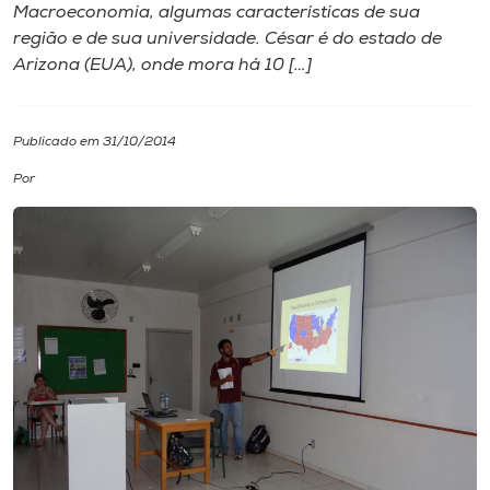
Macroeconomia, algumas características de sua
região e de sua universidade. César é do estado de
I.nova
Arizona (EUA), onde mora há 10 […]
Diplomados
Publicado em 31/10/2014
Cultura
Por
CPA
Biblioteca
Editora
Rádio