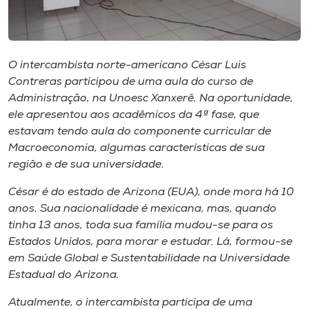
Museu
Unoesc
Store
O intercambista norte-americano César Luis
Contreras participou de uma aula do curso de
Administração, na Unoesc Xanxerê. Na oportunidade,
ele apresentou aos acadêmicos da 4ª fase, que
estavam tendo aula do componente curricular de
Selecione
o idioma
Macroeconomia, algumas características de sua
região e de sua universidade.
César é do estado de Arizona (EUA), onde mora há 10
A+
anos. Sua nacionalidade é mexicana, mas, quando
A-
tinha 13 anos, toda sua família mudou-se para os
Estados Unidos, para morar e estudar. Lá, formou-se
em Saúde Global e Sustentabilidade na Universidade
Estadual do Arizona.
Atualmente, o intercambista participa de uma