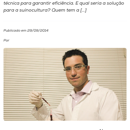
técnica para garantir eficiência. E qual seria a solução
para a suinocultura? Quem tem a […]
I.nova
Diplomados
Publicado em 29/09/2014
Por
Cultura
CPA
Biblioteca
Editora
Rádio