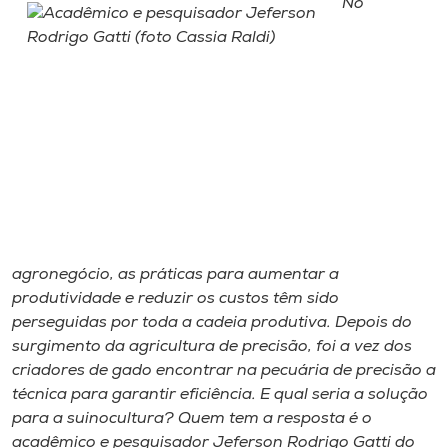
No
Museu
Unoesc
Store
Selecione
o idioma
agronegócio, as práticas para aumentar a
A+
produtividade e reduzir os custos têm sido
A-
perseguidas por toda a cadeia produtiva. Depois do
surgimento da agricultura de precisão, foi a vez dos
criadores de gado encontrar na pecuária de precisão a
técnica para garantir eficiência. E qual seria a solução
para a suinocultura? Quem tem a resposta é o
acadêmico e pesquisador Jeferson Rodrigo Gatti do