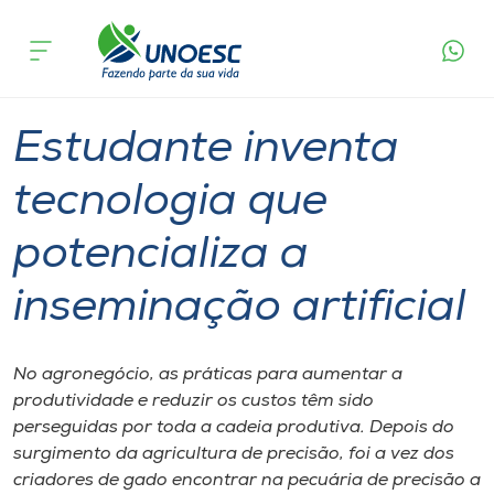
Página
O que
Estudante inventa tecnologia que
inicial
acontece
potencializa a inseminação artificial
Cursos
Graduação
Pesquisa
Joaçaba
Onde estamos
Estudante inventa
Pesquisa
tecnologia que
potencializa a
Atendimento ao Estudante
inseminação artificial
Portal de Ensino
No agronegócio, as práticas para aumentar a
A
produtividade e reduzir os custos têm sido
Unoesc
perseguidas por toda a cadeia produtiva. Depois do
surgimento da agricultura de precisão, foi a vez dos
Internacionalização
criadores de gado encontrar na pecuária de precisão a