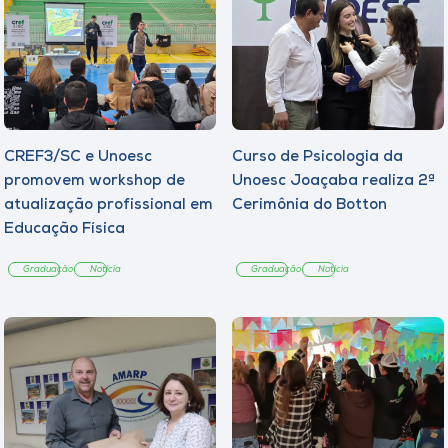
CREF3/SC e Unoesc
Curso de Psicologia da
promovem workshop de
Unoesc Joaçaba realiza 2ª
atualização profissional em
Cerimônia do Botton
Educação Física
Graduação
Notícia
Graduação
Notícia