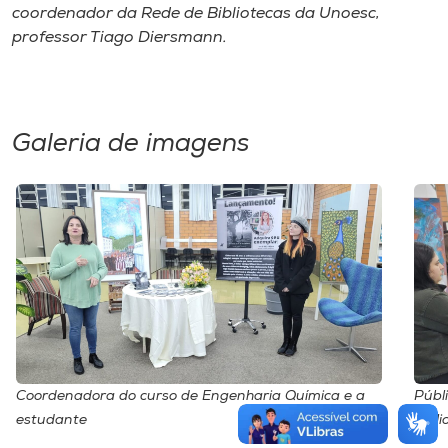
coordenador da Rede de Bibliotecas da Unoesc,
professor Tiago Diersmann.
Galeria de imagens
Coordenadora do curso de Engenharia Química e a
Públi
estudante
Bibli