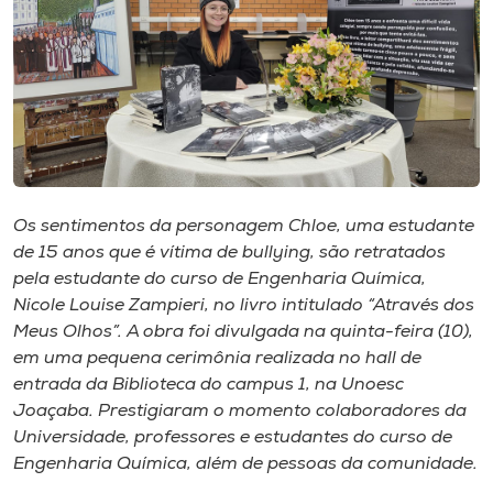
I.nova
Diplomados
Cultura
Os sentimentos da personagem Chloe, uma estudante
CPA
de 15 anos que é vítima de bullying, são retratados
pela estudante do curso de Engenharia Química,
Nicole Louise Zampieri, no livro intitulado “Através dos
Biblioteca
Meus Olhos”. A obra foi divulgada na quinta-feira (10),
em uma pequena cerimônia realizada no hall de
Editora
entrada da Biblioteca do campus 1, na Unoesc
Joaçaba. Prestigiaram o momento colaboradores da
Universidade, professores e estudantes do curso de
Rádio
Engenharia Química, além de pessoas da comunidade.