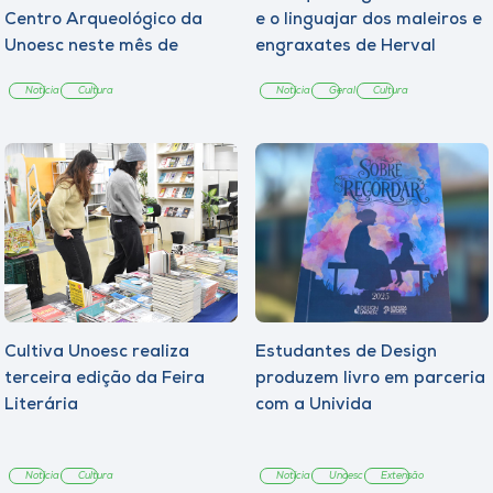
Centro Arqueológico da
e o linguajar dos maleiros e
Unoesc neste mês de
engraxates de Herval
agosto
d’Oeste
Notícia
Cultura
Notícia
Geral
Cultura
Cultiva Unoesc realiza
Estudantes de Design
terceira edição da Feira
produzem livro em parceria
Literária
com a Univida
Notícia
Cultura
Notícia
Unoesc
Extensão