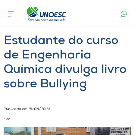
Página
O que
Estudante do curso de Engenharia Química
inicial
acontece
divulga livro sobre Bullying
Cursos
Cultura
Estudante
Joaçaba
Onde estamos
Estudante do curso
Pesquisa
de Engenharia
Química divulga livro
Atendimento ao Estudante
sobre Bullying
Portal de Ensino
A
Publicado em 15/08/2023
Unoesc
Por
Internacionalização