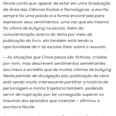
Museu
Nicole conta que, apesar de estar em uma Graduação
da Área das Ciências Exatas e Tecnológicas, a escrita
sempre foi uma paixão e a forma encontrada para
Unoesc
expressar seus sentimentos, uma vez que ela mesma
Store
foi vítima de bullying na escola. Além da
conscientização acerca do tema por meio da
publicação do livro, ela também está tendo a
oportunidade de ir às escolas falar sobre o assunto.
Selecione
o idioma
— As situações que Chloe passa são fictícias, criadas
por mim, mas descrevem sentimentos semelhantes
aos meus e acredito que de muitas vítimas de bullying.
Neste período de divulgação pós-publicação da obra
A+
está sendo muito interessante partilhar a história da
A-
personagem e minha trajetória também, podendo
servir de inspiração por ter conseguido superar os
traumas dos episódios que vivenciei — afirmou a
escritora Nicole.