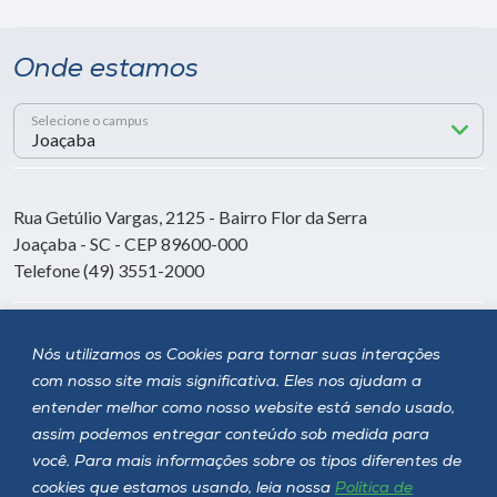
Onde estamos
Selecione o campus
Rua Getúlio Vargas, 2125 - Bairro Flor da Serra
Joaçaba - SC - CEP 89600-000
Telefone (49) 3551-2000
Siga a Unoesc
Nós utilizamos os Cookies para tornar suas interações
com nosso site mais significativa. Eles nos ajudam a
entender melhor como nosso website está sendo usado,
assim podemos entregar conteúdo sob medida para
você. Para mais informações sobre os tipos diferentes de
cookies que estamos usando, leia nossa
Política de