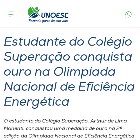
Página
O que
Estudante do Colégio Superação conquista ouro
inicial
acontece
na Olimpíada Nacional de Eficiência Energética
Cursos
Graduação
Estudante
Colégios
Videira
Onde estamos
Estudante do Colégio
Pesquisa
Superação conquista
ouro na Olimpíada
Atendimento ao Estudante
Nacional de Eficiência
Portal de Ensino
Energética
A
Unoesc
O estudante do Colégio Superação, Arthur de Lima
Manenti, conquistou uma medalha de ouro na 2ª
Internacionalização
edição da Olimpíada Nacional de Eficiência Energética