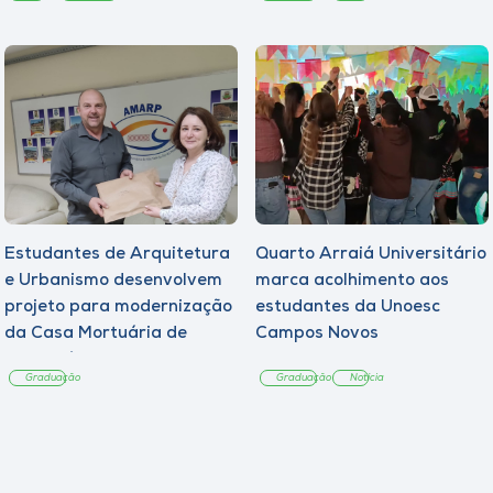
Estudantes de Arquitetura
Quarto Arraiá Universitário
e Urbanismo desenvolvem
marca acolhimento aos
projeto para modernização
estudantes da Unoesc
da Casa Mortuária de
Campos Novos
Tangará
Graduação
Graduação
Notícia