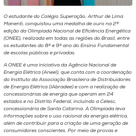
Museu
O estudante do Colégio Superação, Arthur de Lima
Unoesc
Manenti, conquistou uma medalha de ouro na 2ª
Store
edição da Olimpíada Nacional de Eficiência Energética
(ONEE), realizada em todas as regiões do Brasil, entre
os estudantes do 8º e 9º ano do Ensino Fundamental
de escolas públicas e privadas.
Selecione
o idioma
A ONEE é uma iniciativa da Agência Nacional de
Energia Elétrica (Aneel), que conta com a coordenação
do Instituto da Associação Brasileira de Distribuidores
de Energia Elétrica (IAbradee) e com a realização de
A+
concessionárias de energia que operam em 24
A-
estados e no Distrito Federal, incluindo a Celesc,
concessionária de Santa Catarina. A Olimpíada leva
informações sobre o uso racional da energia elétrica,
além de contribuir para a criação de uma geração de
consumidores conscientes. Por meio de provas e