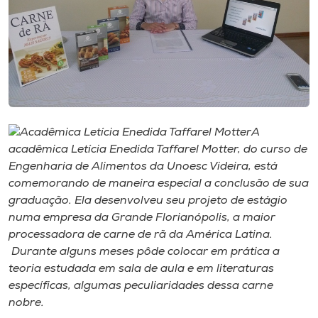
Museu
Unoesc
Store
A
Selecione
o idioma
acadêmica Letícia Enedida Taffarel Motter, do curso de
Engenharia de Alimentos da Unoesc Videira, está
comemorando de maneira especial a conclusão de sua
graduação. Ela desenvolveu seu projeto de estágio
A+
numa empresa da Grande Florianópolis, a maior
A-
processadora de carne de rã da América Latina.
Durante alguns meses pôde colocar em prática a
teoria estudada em sala de aula e em literaturas
específicas, algumas peculiaridades dessa carne
nobre.