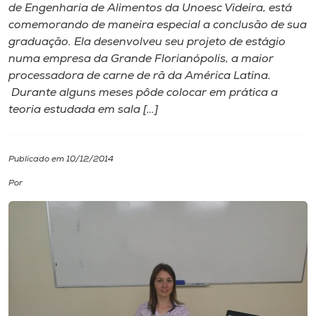
de Engenharia de Alimentos da Unoesc Videira, está
comemorando de maneira especial a conclusão de sua
I.nova
graduação. Ela desenvolveu seu projeto de estágio
numa empresa da Grande Florianópolis, a maior
Diplomados
processadora de carne de rã da América Latina.
Durante alguns meses pôde colocar em prática a
teoria estudada em sala […]
Cultura
CPA
Publicado em 10/12/2014
Por
Biblioteca
Editora
Rádio