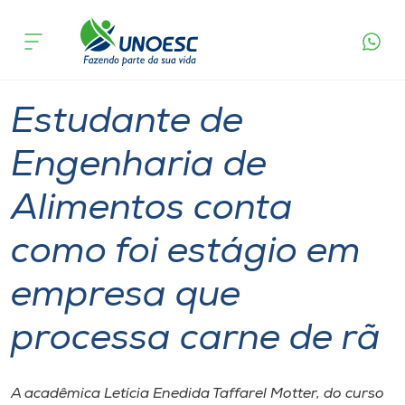
Página
O que
Estudante de Engenharia de Alimentos conta
inicial
acontece
como foi estágio em empresa que processa
Cursos
carne de rã
Graduação
Entrevista
Videira
Onde estamos
Estudante de
Pesquisa
Engenharia de
Alimentos conta
Atendimento ao Estudante
como foi estágio em
Portal de Ensino
empresa que
A
processa carne de rã
Unoesc
Internacionalização
A acadêmica Letícia Enedida Taffarel Motter, do curso