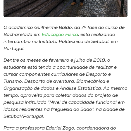
Museu
Unoesc
Store
O acadêmico Guilherme Baldo, d​a​ 7ª fase do curso ​de
Bacharelado e​m​
Educação Física
​,​ está realizando
intercâmbio no Instituto Politécnico de Setúbal, em
Portugal.
Selecione
o idioma
Dentre ​os meses de fevereiro ​e​ julho de 2018, ​o
estudante está tendo a oportunidade de realizar e
cursar componentes curriculares de Desporto e
Turismo, Desporto de aventura, Biomecânica e
A+
Organização de dados e Análise Estatística. Ao mesmo
A-
tempo, aproveita para ​coletar dados do projeto de
pesquisa intitulado “Nível de capacidade funcional em
idosos residentes na freguesia do Sado”​,​ na cidade de
Setúbal/Portugal.
Para a professora Ederlei Zago​,​ coordenadora do