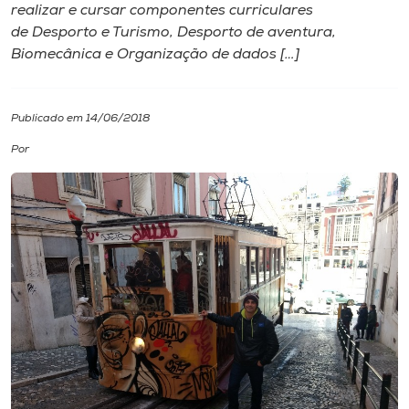
realizar e cursar componentes curriculares
de Desporto e Turismo, Desporto de aventura,
I.nova
Biomecânica e Organização de dados […]
Diplomados
Publicado em 14/06/2018
Cultura
Por
CPA
Biblioteca
Editora
Rádio