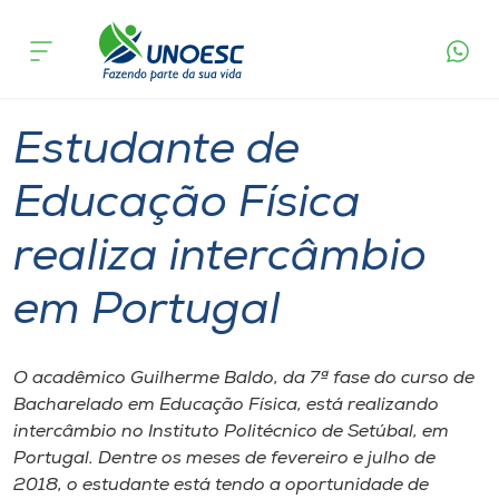
Página
O que
Estudante de Educação Física realiza
inicial
acontece
intercâmbio em Portugal
Cursos
Graduação
International
Videira
Onde estamos
Estudante de
Pesquisa
Educação Física
realiza intercâmbio
Atendimento ao Estudante
em Portugal
Portal de Ensino
O acadêmico Guilherme Baldo, d​a​ 7ª fase do curso ​de
A
Bacharelado e​m​ Educação Física​,​ está realizando
Unoesc
intercâmbio no Instituto Politécnico de Setúbal, em
Portugal. Dentre ​os meses de fevereiro ​e​ julho de
Internacionalização
2018, ​o estudante está tendo a oportunidade de