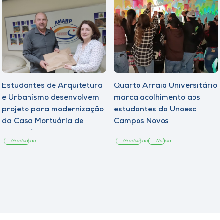
Estudantes de Arquitetura
Quarto Arraiá Universitário
e Urbanismo desenvolvem
marca acolhimento aos
projeto para modernização
estudantes da Unoesc
da Casa Mortuária de
Campos Novos
Tangará
Graduação
Graduação
Notícia