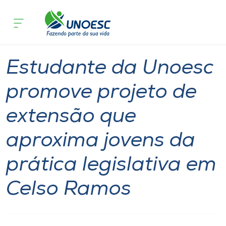
Página inicial
O que acontece
Estudante da Unoesc promove projeto 
Cursos
Graduação
Notícia
Joaçaba
Onde estamos
Estudante da Unoesc
Pesquisa
promove projeto de
extensão que
Atendimento ao Estudante
aproxima jovens da
Portal de Ensino
prática legislativa em
A
Celso Ramos
Unoesc
Internacionalização