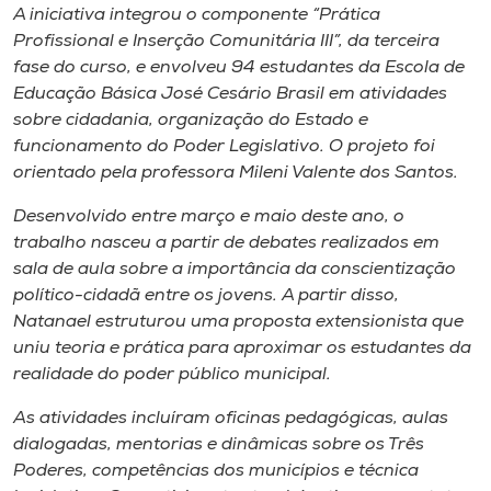
Museu
A iniciativa integrou o componente “Prática
Profissional e Inserção Comunitária III”, da terceira
fase do curso, e envolveu 94 estudantes da Escola de
Unoesc
Educação Básica José Cesário Brasil em atividades
Store
sobre cidadania, organização do Estado e
funcionamento do Poder Legislativo. O projeto foi
orientado pela professora Mileni Valente dos Santos.
Selecione
Desenvolvido entre março e maio deste ano, o
o idioma
trabalho nasceu a partir de debates realizados em
sala de aula sobre a importância da conscientização
político-cidadã entre os jovens. A partir disso,
Natanael estruturou uma proposta extensionista que
A+
uniu teoria e prática para aproximar os estudantes da
A-
realidade do poder público municipal.
As atividades incluíram oficinas pedagógicas, aulas
dialogadas, mentorias e dinâmicas sobre os Três
Poderes, competências dos municípios e técnica