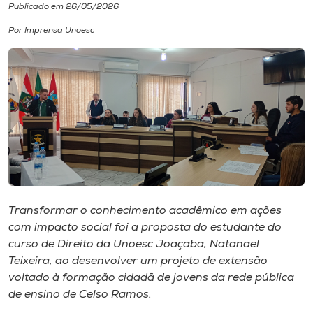
Publicado em 26/05/2026
I.nova
Por Imprensa Unoesc
Diplomados
Cultura
CPA
Biblioteca
Transformar o conhecimento acadêmico em ações
com impacto social foi a proposta do estudante do
Editora
curso de Direito da Unoesc Joaçaba, Natanael
Teixeira, ao desenvolver um projeto de extensão
voltado à formação cidadã de jovens da rede pública
Rádio
de ensino de Celso Ramos.