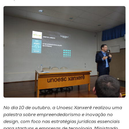
I.nova
Diplomados
Cultura
CPA
Biblioteca
Editora
No dia 10 de outubro, a Unoesc Xanxerê realizou uma
Rádio
palestra sobre empreendedorismo e inovação no
design, com foco nas estratégias jurídicas essenciais
para startups e empresas de tecnologia. Ministrado