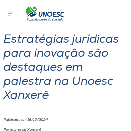
Página inicial
O que acontece
Estratégias jurídicas para inovação 
Cursos
Palestra
Graduação
Notícia
Xanxerê
Onde estamos
Estratégias jurídicas
Pesquisa
para inovação são
destaques em
Atendimento ao Estudante
palestra na Unoesc
Portal de Ensino
Xanxerê
A
Unoesc
Publicado em 16/10/2024
Internacionalização
Por Imprensa Xanxerê