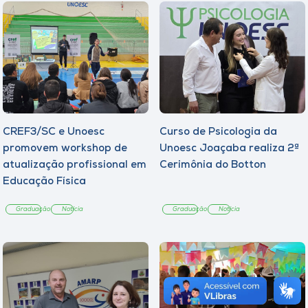
CREF3/SC e Unoesc
Curso de Psicologia da
promovem workshop de
Unoesc Joaçaba realiza 2ª
atualização profissional em
Cerimônia do Botton
Educação Física
Graduação
Notícia
Graduação
Notícia