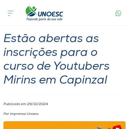
Página
O que
Estão abertas as inscrições para o curso de
inicial
acontece
Youtubers Mirins em Capinzal
Cursos
Graduação
Onde estamos
Estão abertas as
Pesquisa
inscrições para o
curso de Youtubers
Atendimento ao Estudante
Mirins em Capinzal
Portal de Ensino
A
Publicado em 29/10/2024
Unoesc
Por Imprensa Unoesc
Internacionalização