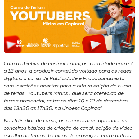
I.nova
Diplomados
Cultura
Com o objetivo de ensinar crianças, com idade entre 7
CPA
a 12 anos, a produzir conteúdo voltado para as redes
digitais, o curso de Publicidade e Propaganda está
com inscrições abertas para a oitava edição do curso
Biblioteca
de férias “Youtubers Mirins”, que será oferecido de
forma presencial, entre os dias 10 e 12 de dezembro,
Editora
das 13h30 às 17h30, na Unoesc Capinzal.
Nos três dias de curso, as crianças irão aprender os
Rádio
conceitos básicos de criação de canal, edição de vídeo,
escolha de temas, técnicas de gravação, entre outros.