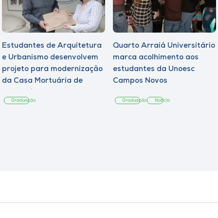
Estudantes de Arquitetura
Quarto Arraiá Universitário
e Urbanismo desenvolvem
marca acolhimento aos
projeto para modernização
estudantes da Unoesc
da Casa Mortuária de
Campos Novos
Tangará
Graduação
Graduação
Notícia