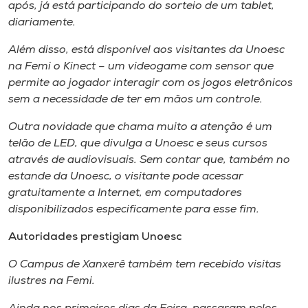
Museu
após, já está participando do sorteio de um
tablet
,
diariamente.
Unoesc
Além disso, está disponível aos visitantes da Unoesc
Store
na Femi o Kinect – um
videogame
com sensor que
permite ao jogador interagir com os jogos eletrônicos
sem a necessidade de ter em mãos um controle.
Outra novidade que chama muito a atenção é um
Selecione
o idioma
telão de LED, que divulga a Unoesc e seus cursos
através de audiovisuais. Sem contar que, também no
estande da Unoesc, o visitante pode acessar
gratuitamente a Internet, em computadores
A+
disponibilizados especificamente para esse fim.
A-
Autoridades prestigiam Unoesc
O Campus de Xanxerê também tem recebido visitas
ilustres na Femi.