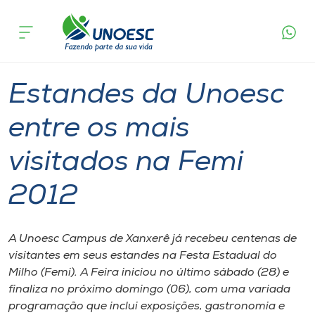
Página
O que
Estandes da Unoesc entre os mais
inicial
acontece
visitados na Femi 2012
Cursos
Graduação
Xanxerê
Onde estamos
Estandes da Unoesc
Pesquisa
entre os mais
visitados na Femi
Atendimento ao Estudante
2012
Portal de Ensino
A Unoesc Campus de Xanxerê já recebeu centenas de
A
visitantes em seus estandes na Festa Estadual do
Unoesc
Milho (Femi). A Feira iniciou no último sábado (28) e
finaliza no próximo domingo (06), com uma variada
Internacionalização
programação que inclui exposições, gastronomia e