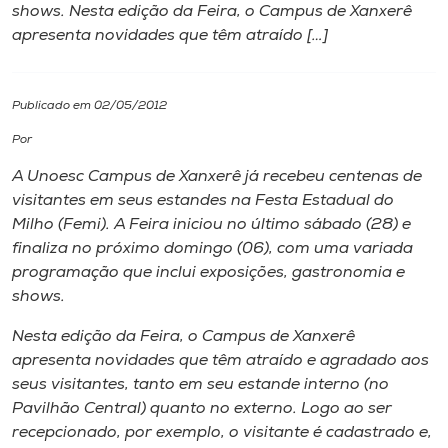
shows. Nesta edição da Feira, o Campus de Xanxerê
apresenta novidades que têm atraído […]
I.nova
Diplomados
Publicado em 02/05/2012
Por
Cultura
A Unoesc Campus de Xanxerê já recebeu centenas de
visitantes em seus estandes na Festa Estadual do
CPA
Milho (Femi). A Feira iniciou no último sábado (28) e
finaliza no próximo domingo (06), com uma variada
programação que inclui exposições, gastronomia e
Biblioteca
shows.
Nesta edição da Feira, o Campus de Xanxerê
Editora
apresenta novidades que têm atraído e agradado aos
seus visitantes, tanto em seu estande interno (no
Rádio
Pavilhão Central) quanto no externo. Logo ao ser
recepcionado, por exemplo, o visitante é cadastrado e,