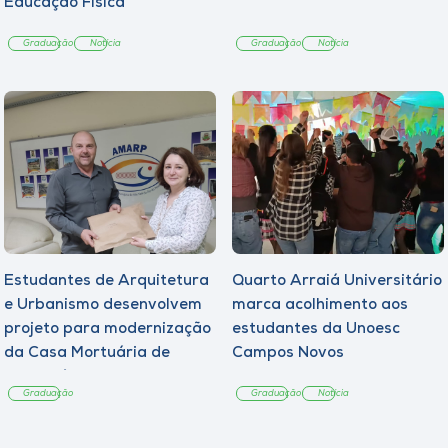
Educação Física
Graduação
Notícia
Graduação
Notícia
Estudantes de Arquitetura
Quarto Arraiá Universitário
e Urbanismo desenvolvem
marca acolhimento aos
projeto para modernização
estudantes da Unoesc
da Casa Mortuária de
Campos Novos
Tangará
Graduação
Graduação
Notícia