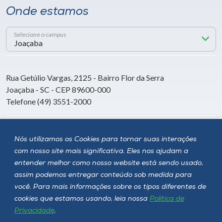
Onde estamos
Selecione o campus
Rua Getúlio Vargas, 2125 - Bairro Flor da Serra
Joaçaba - SC - CEP 89600-000
Telefone (49) 3551-2000
Siga a Unoesc
Nós utilizamos os Cookies para tornar suas interações
com nosso site mais significativa. Eles nos ajudam a
entender melhor como nosso website está sendo usado,
assim podemos entregar conteúdo sob medida para
você. Para mais informações sobre os tipos diferentes de
cookies que estamos usando, leia nossa
Política de
Privacidade
.