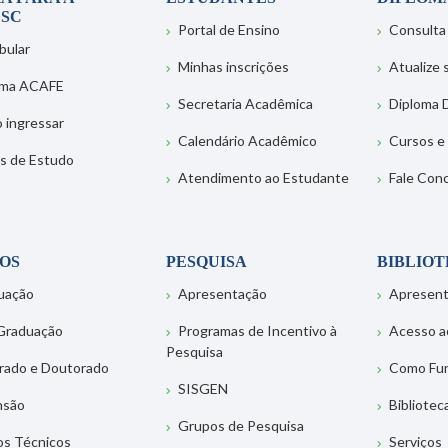
SC
Portal de Ensino
Consulta
bular
Minhas inscrições
Atualize
ema ACAFE
Secretaria Acadêmica
Diploma D
 ingressar
Calendário Acadêmico
Cursos e
s de Estudo
Atendimento ao Estudante
Fale Con
OS
PESQUISA
BIBLIO
uação
Apresentação
Apresen
Graduação
Programas de Incentivo à
Acesso a
Pesquisa
rado e Doutorado
Como Fu
SISGEN
nsão
Bibliotec
Grupos de Pesquisa
os Técnicos
Serviços