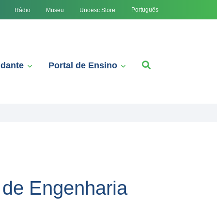
Português
Rádio
Museu
Unoesc Store
udante
Portal de Ensino
r de Engenharia