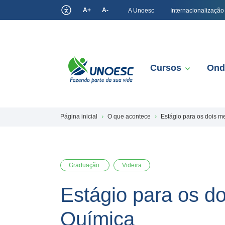
A+
A-
A Unoesc
Internacionalização
Cursos
Ond
Página inicial
O que acontece
Estágio para os dois m
Graduação
Videira
Estágio para os d
Química