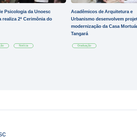
e Psicologia da Unoesc
Acadêmicos de Arquitetura e
 realiza 2ª Cerimônia do
Urbanismo desenvolvem projet
modernização da Casa Mortuár
Tangará
ção
Notícia
Graduação
sc