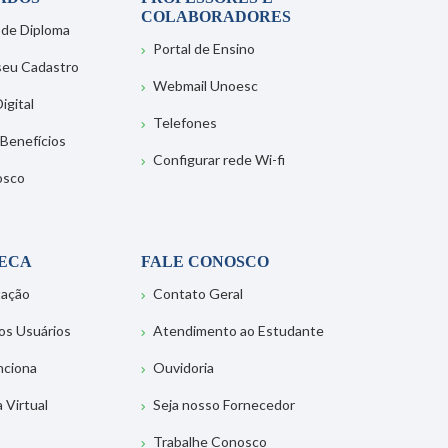
COLABORADORES
 de Diploma
Portal de Ensino
 seu Cadastro
Webmail Unoesc
igital
Telefones
 Benefícios
Configurar rede Wi-fi
osco
TECA
FALE CONOSCO
tação
Contato Geral
os Usuários
Atendimento ao Estudante
nciona
Ouvidoria
a Virtual
Seja nosso Fornecedor
Trabalhe Conosco