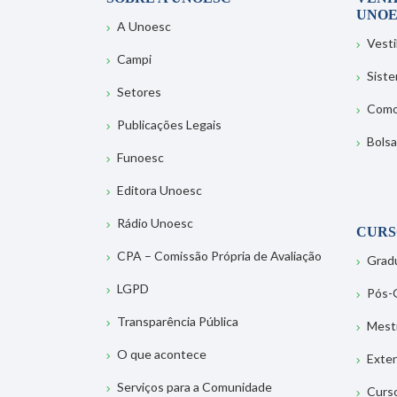
UNOE
A Unoesc
Vesti
Campi
Sist
Setores
Como
Publicações Legais
Bolsa
Funoesc
Editora Unoesc
Rádio Unoesc
CURS
CPA – Comissão Própria de Avaliação
Grad
LGPD
Pós-
Transparência Pública
Mest
O que acontece
Exte
Serviços para a Comunidade
Curs