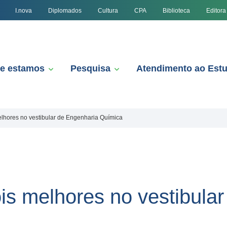
I.nova
Diplomados
Cultura
CPA
Biblioteca
Editora
e estamos
Pesquisa
Atendimento ao Est
elhores no vestibular de Engenharia Química
ois melhores no vestibula