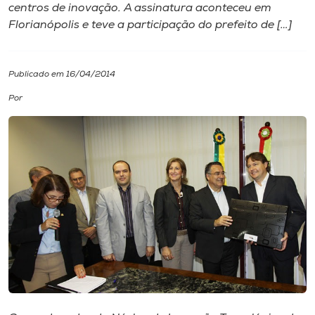
centros de inovação. A assinatura aconteceu em
Florianópolis e teve a participação do prefeito de […]
I.nova
Diplomados
Publicado em 16/04/2014
Por
Cultura
CPA
Biblioteca
Editora
Rádio