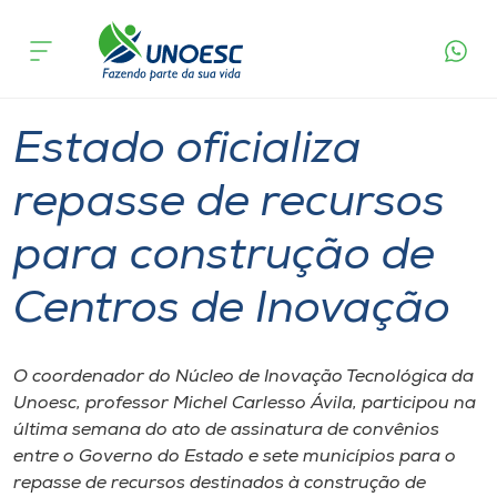
Página
O que
Estado oficializa repasse de recursos para
inicial
acontece
construção de Centros de Inovação
Cursos
Tecnologia
Graduação
Joaçaba
Onde estamos
Estado oficializa
Pesquisa
repasse de recursos
para construção de
Atendimento ao Estudante
Centros de Inovação
Portal de Ensino
O coordenador do Núcleo de Inovação Tecnológica da
A
Unoesc, professor Michel Carlesso Ávila, participou na
Unoesc
última semana do ato de assinatura de convênios
entre o Governo do Estado e sete municípios para o
Internacionalização
repasse de recursos destinados à construção de