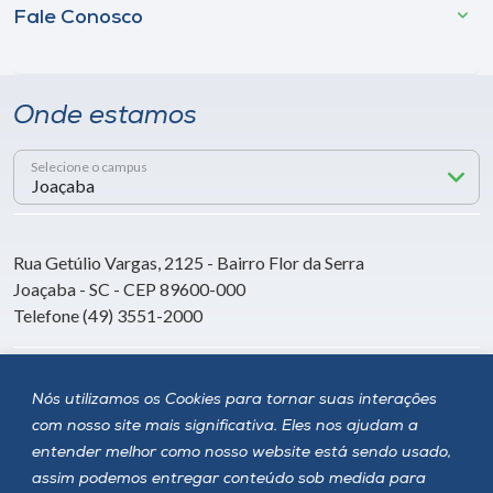
Fale Conosco
Onde estamos
Selecione o campus
Rua Getúlio Vargas, 2125 - Bairro Flor da Serra
Joaçaba - SC - CEP 89600-000
Telefone (49) 3551-2000
Siga a Unoesc
Nós utilizamos os Cookies para tornar suas interações
com nosso site mais significativa. Eles nos ajudam a
entender melhor como nosso website está sendo usado,
assim podemos entregar conteúdo sob medida para