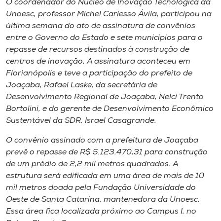
O coordenador do Núcleo de Inovação Tecnológica da
Museu
Unoesc, professor Michel Carlesso Ávila, participou na
última semana do ato de assinatura de convênios
Unoesc
entre o Governo do Estado e sete municípios para o
Store
repasse de recursos destinados à construção de
centros de inovação. A assinatura aconteceu em
Florianópolis e teve a participação do prefeito de
Joaçaba, Rafael Laske, da secretária de
Selecione
Desenvolvimento Regional de Joaçaba, Nelci Trento
o idioma
Bortolini, e do gerente de Desenvolvimento Econômico
Sustentável da SDR, Israel Casagrande.
O convênio assinado com a prefeitura de Joaçaba
A+
prevê o repasse de R$ 5.123.470,31 para construção
A-
de um prédio de 2,2 mil metros quadrados. A
estrutura será edificada em uma área de mais de 10
mil metros doada pela Fundação Universidade do
Oeste de Santa Catarina, mantenedora da Unoesc.
Essa área fica localizada próximo ao Campus I, no