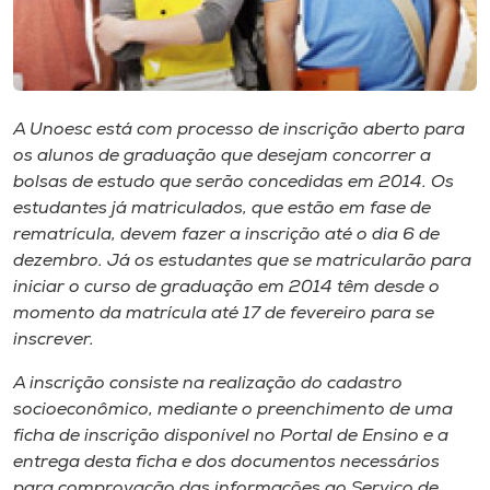
Museu
Unoesc
Store
A Unoesc está com processo de inscrição aberto para
os alunos de graduação que desejam concorrer a
bolsas de estudo que serão concedidas em 2014. Os
estudantes já matriculados, que estão em fase de
Selecione
o idioma
rematrícula, devem fazer a inscrição até o dia 6 de
dezembro. Já os estudantes que se matricularão para
iniciar o curso de graduação em 2014 têm desde o
momento da matrícula até 17 de fevereiro para se
A+
inscrever.
A-
A inscrição consiste na realização do cadastro
socioeconômico, mediante o preenchimento de uma
ficha de inscrição disponível no Portal de Ensino e a
entrega desta ficha e dos documentos necessários
para comprovação das informações ao Serviço de