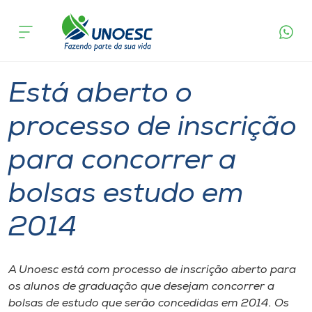
Página
O que
Está aberto o processo de inscrição para
inicial
acontece
concorrer a bolsas estudo em 2014
Cursos
Graduação
Onde estamos
Está aberto o
Pesquisa
processo de inscrição
para concorrer a
Atendimento ao Estudante
bolsas estudo em
Portal de Ensino
2014
A
Unoesc
A Unoesc está com processo de inscrição aberto para
os alunos de graduação que desejam concorrer a
Internacionalização
bolsas de estudo que serão concedidas em 2014. Os