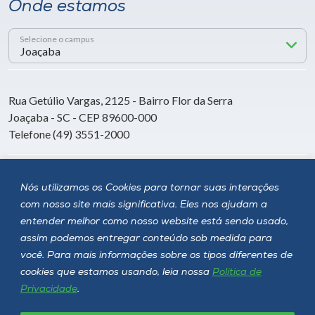
Onde estamos
Selecione o campus
Rua Getúlio Vargas, 2125 - Bairro Flor da Serra
Joaçaba - SC - CEP 89600-000
Telefone (49) 3551-2000
Siga a Unoesc
Nós utilizamos os Cookies para tornar suas interações
com nosso site mais significativa. Eles nos ajudam a
entender melhor como nosso website está sendo usado,
assim podemos entregar conteúdo sob medida para
você. Para mais informações sobre os tipos diferentes de
cookies que estamos usando, leia nossa
Política de
Privacidade
.