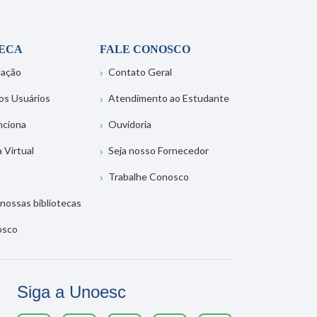
TECA
FALE CONOSCO
tação
Contato Geral
os Usuários
Atendimento ao Estudante
nciona
Ouvidoria
a Virtual
Seja nosso Fornecedor
Trabalhe Conosco
nossas bibliotecas
osco
Siga a Unoesc