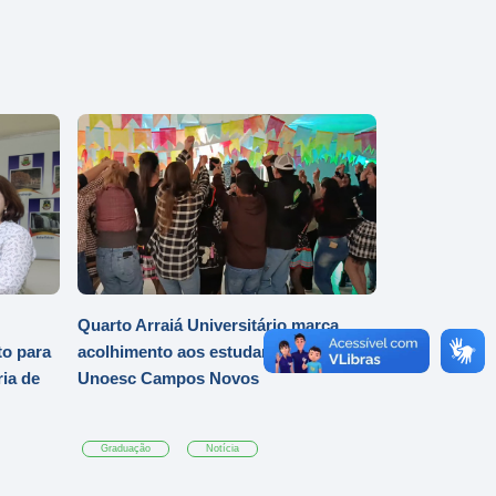
Quarto Arraiá Universitário marca
o para
acolhimento aos estudantes da
ia de
Unoesc Campos Novos
Graduação
Notícia