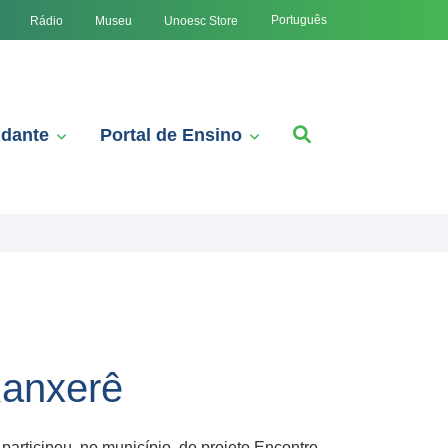
Português
Rádio
Museu
Unoesc Store
udante
Portal de Ensino
Xanxerê
articipou, no município, do projeto Encontro