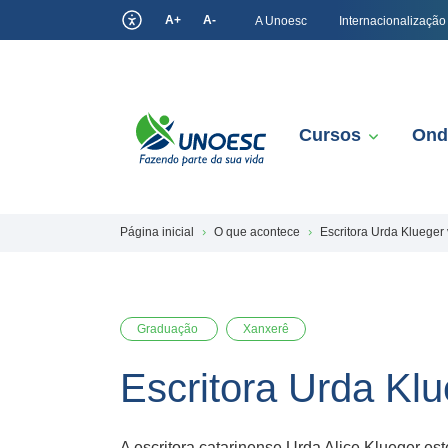
A+
A-
A Unoesc
Internacionalização
Cursos
Ond
Página inicial
O que acontece
Escritora Urda Klueger
Graduação
Xanxerê
Escritora Urda Kl
A escritora catarinense Urda Alice Klueger e