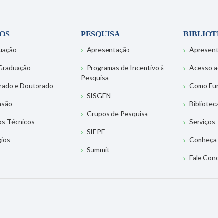
OS
PESQUISA
BIBLIO
uação
Apresentação
Apresen
Graduação
Programas de Incentivo à
Acesso a
Pesquisa
rado e Doutorado
Como Fu
SISGEN
nsão
Bibliotec
Grupos de Pesquisa
os Técnicos
Serviços
SIEPE
gios
Conheça 
Summit
Fale Con