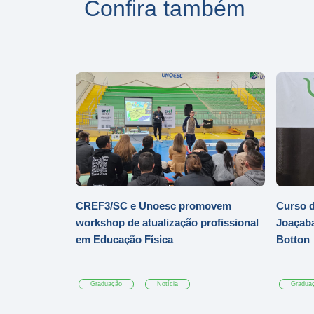
Confira também
CREF3/SC e Unoesc promovem
Curso d
workshop de atualização profissional
Joaçaba
em Educação Física
Botton
Graduação
Notícia
Gradua