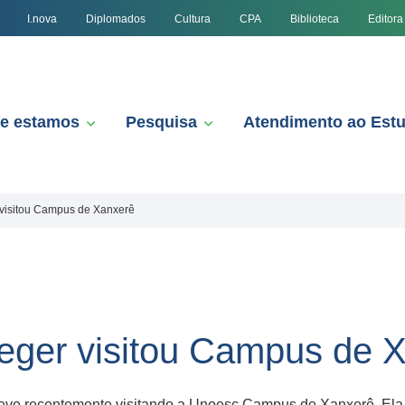
I.nova
Diplomados
Cultura
CPA
Biblioteca
Editora
e estamos
Pesquisa
Atendimento ao Est
 visitou Campus de Xanxerê
ueger visitou Campus de 
steve recentemente visitando a Unoesc Campus de Xanxerê. Ela p