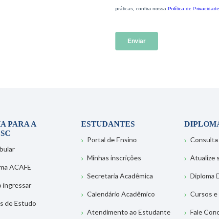
A PARA A
ESTUDANTES
DIPLOM
SC
Portal de Ensino
Consulta
bular
Minhas inscrições
Atualize
ema ACAFE
Secretaria Acadêmica
Diploma D
 ingressar
Calendário Acadêmico
Cursos e
s de Estudo
Atendimento ao Estudante
Fale Con