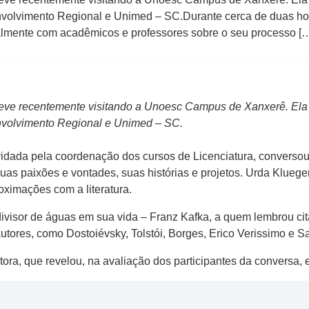
volvimento Regional e Unimed – SC.Durante cerca de duas hor
malmente com acadêmicos e professores sobre o seu processo [
steve recentemente visitando a Unoesc Campus de Xanxerê. Ela p
nvolvimento Regional e Unimed – SC.
nvidada pela coordenação dos cursos de Licenciatura, convers
uas paixões e vontades, suas histórias e projetos. Urda Klueger
roximações com a literatura.
 divisor de águas em sua vida – Franz Kafka, a quem lembrou c
utores, como Dostoiévsky, Tolstói, Borges, Erico Verissimo e S
itora, que revelou, na avaliação dos participantes da conversa,