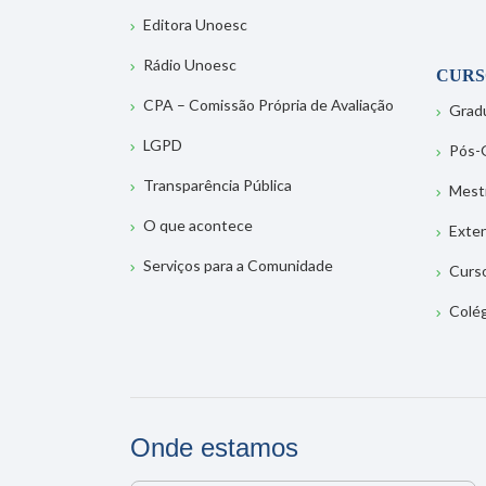
Editora Unoesc
Rádio Unoesc
CURS
CPA – Comissão Própria de Avaliação
Grad
LGPD
Pós-
Transparência Pública
Mest
O que acontece
Exte
Serviços para a Comunidade
Curs
Colé
Onde estamos