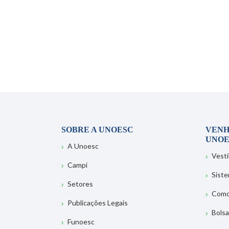
SOBRE A UNOESC
VENH
UNOE
A Unoesc
Vesti
Campi
Sist
Setores
Como
Publicações Legais
Bolsa
Funoesc