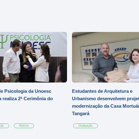
e Psicologia da Unoesc
Estudantes de Arquitetura e
 realiza 2ª Cerimônia do
Urbanismo desenvolvem projet
modernização da Casa Mortuár
Tangará
ção
Notícia
Graduação