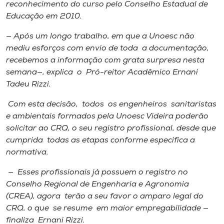
Museu
reconhecimento do curso pelo Conselho Estadual de
Educação em 2010.
Unoesc
— Após um longo trabalho, em que a Unoesc não
Store
mediu esforços com envio de toda a documentação,
recebemos a informação com grata surpresa nesta
semana—, explica o Pró-reitor Acadêmico Ernani
Tadeu Rizzi.
Selecione
o idioma
Com esta decisão, todos os engenheiros sanitaristas
e ambientais formados pela Unoesc Videira poderão
solicitar ao CRQ, o seu registro profissional, desde que
cumprida todas as etapas conforme especifica a
A+
normativa.
A-
— Esses profissionais já possuem o registro no
Conselho Regional de Engenharia e Agronomia
(CREA), agora terão a seu favor o amparo legal do
CRQ, o que se resume em maior empregabilidade —
finaliza Ernani Rizzi.