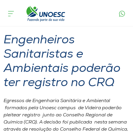
Página
O que
Engenheiros Sanitaristas e Ambientais
inicial
acontece
poderão ter registro no CRQ
Cursos
Graduação
Videira
Onde estamos
Engenheiros
Pesquisa
Sanitaristas e
Ambientais poderão
Atendimento ao Estudante
ter registro no CRQ
Portal de Ensino
Egressos de Engenharia Sanitária e Ambiental
A
formados pela Unoesc campus de Videira poderão
Unoesc
pleitear registro junto ao Conselho Regional de
Química (CRQ). A decisão foi publicada nesta semana
Internacionalização
através de resolução do Conselho Federal de Química,