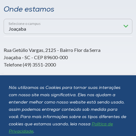
Onde estamos
Selecione o campus
Rua Getúlio Vargas, 2125 - Bairro Flor da Serra
Joaçaba - SC - CEP 89600-000
Telefone (49) 3551-2000
Siga a Unoesc
Nós utilizamos os Cookies para tornar suas interações
com nosso site mais significativa. Eles nos ajudam a
entender melhor como nosso website está sendo usado,
assim podemos entregar conteúdo sob medida para
você. Para mais informações sobre os tipos diferentes de
cookies que estamos usando, leia nossa
Política de
Privacidade
.