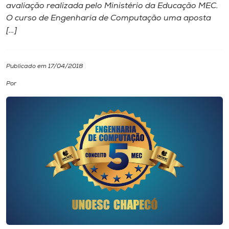
avaliação realizada pelo Ministério da Educação MEC.
O curso de Engenharia de Computação uma aposta
I.nova
[…]
Diplomados
Publicado em 17/04/2018
Cultura
Por
CPA
Biblioteca
Editora
Rádio