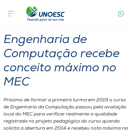
Página
O que
Engenharia de Computação recebe conceito
inicial
acontece
máximo no MEC
Cursos
Graduação
Ensino
Chapecó
Onde estamos
Engenharia de
Pesquisa
Computação recebe
conceito máximo no
Atendimento ao Estudante
MEC
Portal de Ensino
Próximo de formar a primeira turma em 2019 o curso
A
de Engenharia da Computação passou pela avaliação
Unoesc
local do MEC para verificar realmente a qualidade
registrada no projeto pedagógico do curso quando
Internacionalização
solicita a abertura em 2014 e recebeu nota máxima na