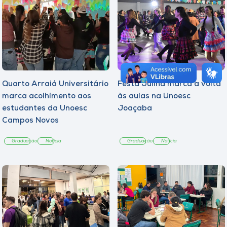
Quarto Arraiá Universitário
Festa Julina marca a volta
marca acolhimento aos
às aulas na Unoesc
estudantes da Unoesc
Joaçaba
Campos Novos
Graduação
Notícia
Graduação
Notícia