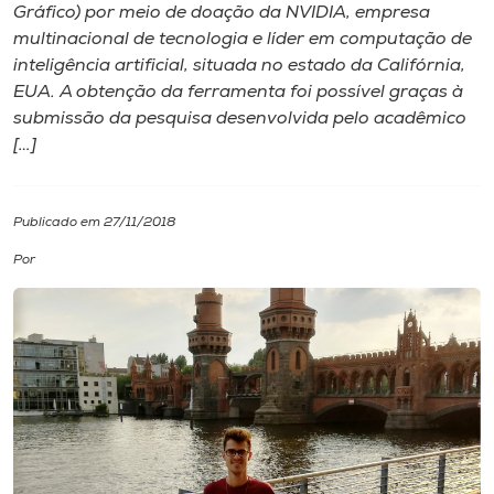
Gráfico) por meio de doação da NVIDIA, empresa
multinacional de tecnologia e líder em computação de
I.nova
inteligência artificial, situada no estado da Califórnia,
EUA. A obtenção da ferramenta foi possível graças à
Diplomados
submissão da pesquisa desenvolvida pelo acadêmico
[…]
Cultura
Publicado em 27/11/2018
CPA
Por
Biblioteca
Editora
Rádio