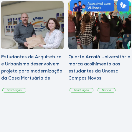
Estudantes de Arquitetura
Quarto Arraiá Universitário
e Urbanismo desenvolvem
marca acolhimento aos
projeto para modernização
estudantes da Unoesc
da Casa Mortuária de
Campos Novos
Tangará
Graduação
Graduação
Notícia