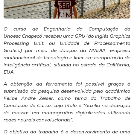
Museu
Unoesc
Store
O curso de Engenharia da Computação da
Unoesc Chapecó recebeu uma GPU (do inglês
Graphics
Processing Unit
, ou Unidade de Processamento
Gráfico) por meio de doação da NVIDIA, empresa
Selecione
multinacional de tecnologia e líder em computação de
o idioma
inteligência artificial, situada no estado da Califórnia,
EUA.
A obtenção da ferramenta foi possível graças à
A+
submissão da pesquisa desenvolvida pelo acadêmico
A-
Felipe André Zeiser, como tema do Trabalho de
Conclusão de Curso, cujo título é “Auxílio na detecção
de massas em mamografias digitalizadas utilizando
redes neurais convolucionais”.
O objetivo do trabalho é o desenvolvimento de uma