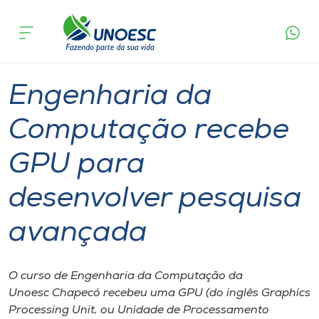
Página
O que
Engenharia da Computação recebe GPU para
inicial
acontece
desenvolver pesquisa avançada
Cursos
Graduação
Tecnologia
Chapecó
Onde estamos
Engenharia da
Pesquisa
Computação recebe
GPU para
Atendimento ao Estudante
desenvolver pesquisa
Portal de Ensino
avançada
A
Unoesc
O curso de Engenharia da Computação da
Unoesc Chapecó recebeu uma GPU (do inglês Graphics
Internacionalização
Processing Unit, ou Unidade de Processamento