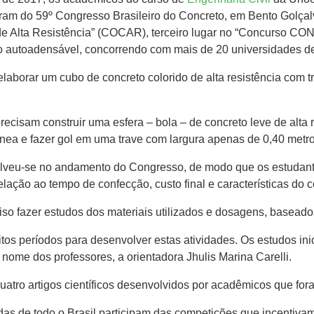
param do 59º Congresso Brasileiro do Concreto, em Bento Golça
de Alta Resistência” (COCAR), terceiro lugar no “Concurso CO
autoadensável, concorrendo com mais de 20 universidades de to
borar um cubo de concreto colorido de alta resistência com t
am construir uma esfera – bola – de concreto leve de alta r
línea e fazer gol em uma trave com largura apenas de 0,40 metro
veu-se no andamento do Congresso, de modo que os estudant
ação ao tempo de confecção, custo final e características do c
iso fazer estudos dos materiais utilizados e dosagens, baseado
s períodos para desenvolver estas atividades. Os estudos ini
nome dos professores, a orientadora Jhulis Marina Carelli.
tro artigos científicos desenvolvidos por acadêmicos que for
adas de todo o Brasil participam das competições que incentiva