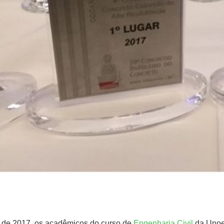
o de 2017, os acadêmicos do curso de
Engenharia Civil
da Unoes