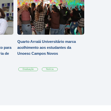
Quarto Arraiá Universitário marca
o para
acolhimento aos estudantes da
ia de
Unoesc Campos Novos
Graduação
Notícia