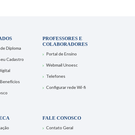
ADOS
PROFESSORES E
COLABORADORES
 de Diploma
Portal de Ensino
 seu Cadastro
Webmail Unoesc
igital
Telefones
 Benefícios
Configurar rede Wi-fi
osco
TECA
FALE CONOSCO
tação
Contato Geral