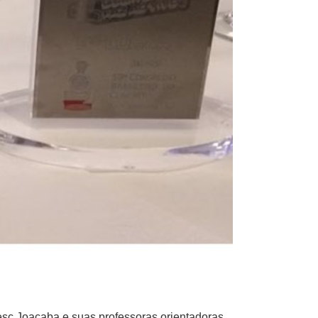
c Joaçaba e suas professoras orientadoras