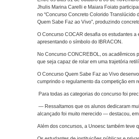
Jhulis Marina Carelli e Maiara Foiato partici
no “Concurso Concreto Colorido Translúcido 
Quem Sabe Faz ao Vivo”, produzindo concreto 
O Concurso COCAR desafia os estudantes a ela
apresentando o símbolo do IBRACON.
No Concurso CONCREBOL, os acadêmicos precis
que seja capaz de rolar em uma trajetória reti
O Concurso Quem Sabe Faz ao Vivo desenvol
cumprindo o regulamento da competição em rel
Para todas as categorias do concurso foi prec
— Ressaltamos que os alunos dedicaram muito
alcançado foi muito merecido — destacou, em 
Além dos concursos, a Unoesc também teve qua
Os estudantes de instituições públicas e priv