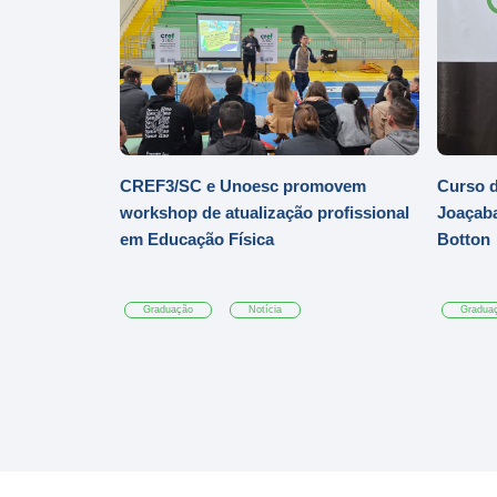
CREF3/SC e Unoesc promovem
Curso d
workshop de atualização profissional
Joaçaba
em Educação Física
Botton
Graduação
Notícia
Gradua