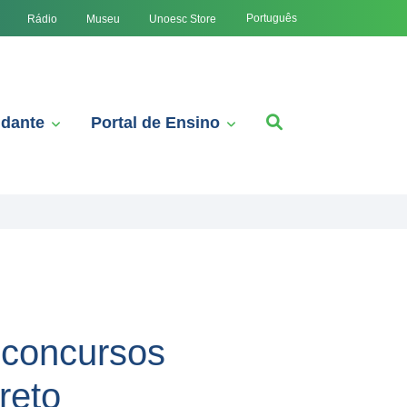
Português
Rádio
Museu
Unoesc Store
udante
Portal de Ensino
 concursos
reto