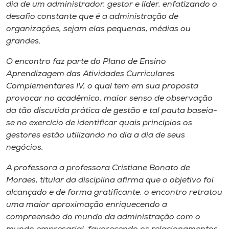
Museu
dia de um administrador, gestor e líder, enfatizando o
desafio constante que é a administração de
organizações, sejam elas pequenas, médias ou
Unoesc
grandes.
Store
O encontro faz parte do Plano de Ensino
Aprendizagem das Atividades Curriculares
Complementares IV, o qual tem em sua proposta
Selecione
provocar no acadêmico, maior senso de observação
o idioma
da tão discutida prática de gestão e tal pauta baseia-
se no exercício de identificar quais princípios os
gestores estão utilizando no dia a dia de seus
negócios.
A+
A-
A professora a professora Cristiane Bonato de
Moraes, titular da disciplina afirma que o objetivo foi
alcançado e de forma gratificante, o encontro retratou
uma maior aproximação enriquecendo a
compreensão do mundo da administração com o