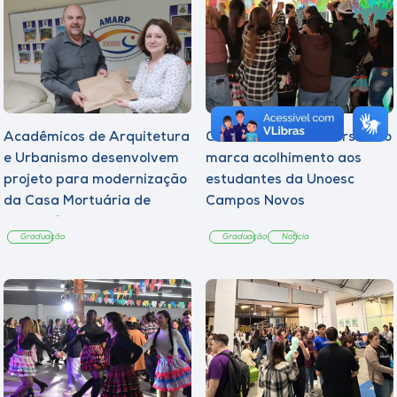
Acadêmicos de Arquitetura
Quarto Arraiá Universitário
e Urbanismo desenvolvem
marca acolhimento aos
projeto para modernização
estudantes da Unoesc
da Casa Mortuária de
Campos Novos
Tangará
Graduação
Graduação
Notícia