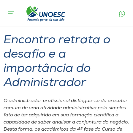
Página
O que
Encontro retrata o desafio e a importância
inicial
acontece
do Administrador
Cursos
Graduação
Videira
Onde estamos
Encontro retrata o
Pesquisa
desafio e a
importância do
Atendimento ao Estudante
Administrador
Portal de Ensino
O administrador profissional distingue-se do executor
A
comum de uma atividade administrativa pelo simples
Unoesc
fato de ter adquirido em sua formação científica a
capacidade de saber analisar a conjuntura do negócio.
Internacionalização
Desta forma, os acadêmicos da 4ª fase do Curso de