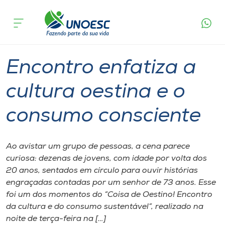
Página
O que
Encontro enfatiza a cultura oestina e o
inicial
acontece
consumo consciente
Cursos
Graduação
Cultura
Joaçaba
Onde estamos
Encontro enfatiza a
Pesquisa
cultura oestina e o
consumo consciente
Atendimento ao Estudante
Portal de Ensino
Ao avistar um grupo de pessoas, a cena parece
curiosa: dezenas de jovens, com idade por volta dos
20 anos, sentados em círculo para ouvir histórias
A
engraçadas contadas por um senhor de 73 anos. Esse
Unoesc
foi um dos momentos do “Coisa de Oestino! Encontro
da cultura e do consumo sustentável”, realizado na
Internacionalização
noite de terça-feira na […]