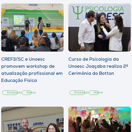
CREF3/SC e Unoesc
Curso de Psicologia da
promovem workshop de
Unoesc Joaçaba realiza 2ª
atualização profissional em
Cerimônia do Botton
Educação Física
Graduação
Notícia
Graduação
Notícia