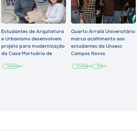
Estudantes de Arquitetura
Quarto Arraiá Universitário
e Urbanismo desenvolvem
marca acolhimento aos
projeto para modernização
estudantes da Unoesc
da Casa Mortuária de
Campos Novos
Tangará
Graduação
Graduação
Notícia