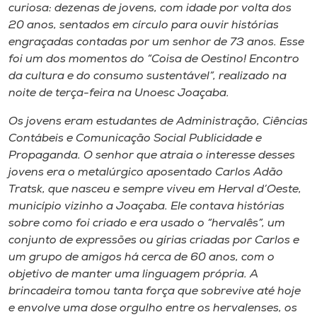
Museu
curiosa: dezenas de jovens, com idade por volta dos
20 anos, sentados em círculo para ouvir histórias
engraçadas contadas por um senhor de 73 anos. Esse
Unoesc
foi um dos momentos do “Coisa de Oestino! Encontro
Store
da cultura e do consumo sustentável”, realizado na
noite de terça-feira na Unoesc Joaçaba.
Os jovens eram estudantes de Administração, Ciências
Selecione
Contábeis e Comunicação Social Publicidade e
o idioma
Propaganda. O senhor que atraia o interesse desses
jovens era o metalúrgico aposentado Carlos Adão
Tratsk, que nasceu e sempre viveu em Herval d’Oeste,
município vizinho a Joaçaba. Ele contava histórias
A+
sobre como foi criado e era usado o “hervalês”, um
A-
conjunto de expressões ou gírias criadas por Carlos e
um grupo de amigos há cerca de 60 anos, com o
objetivo de manter uma linguagem própria. A
brincadeira tomou tanta força que sobrevive até hoje
e envolve uma dose orgulho entre os hervalenses, os