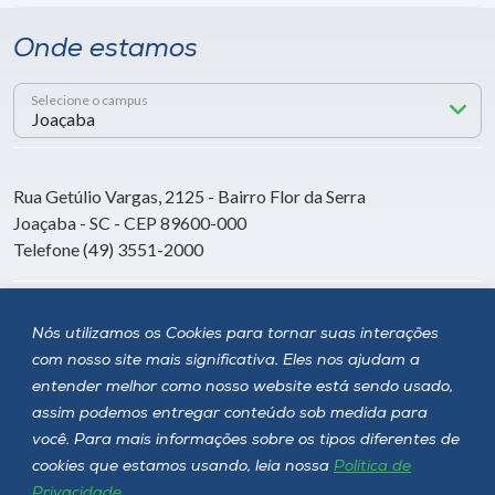
Onde estamos
Selecione o campus
Rua Getúlio Vargas, 2125 - Bairro Flor da Serra
Joaçaba - SC - CEP 89600-000
Telefone (49) 3551-2000
Siga a Unoesc
Nós utilizamos os Cookies para tornar suas interações
com nosso site mais significativa. Eles nos ajudam a
entender melhor como nosso website está sendo usado,
assim podemos entregar conteúdo sob medida para
você. Para mais informações sobre os tipos diferentes de
cookies que estamos usando, leia nossa
Política de
Privacidade
.