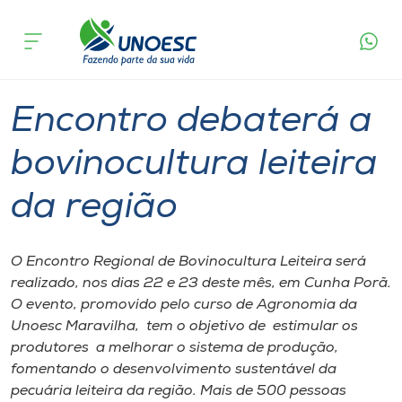
Página
O que
Encontro debaterá a bovinocultura
inicial
acontece
leiteira da região
Cursos
Graduação
Notícia de evento
Maravilha
Onde estamos
Encontro debaterá a
Pesquisa
bovinocultura leiteira
da região
Atendimento ao Estudante
Portal de Ensino
O Encontro Regional de Bovinocultura Leiteira será
realizado, nos dias 22 e 23 deste mês, em Cunha Porã.
O evento, promovido pelo curso de Agronomia da
A
Unoesc Maravilha, tem o objetivo de estimular os
Unoesc
produtores a melhorar o sistema de produção,
fomentando o desenvolvimento sustentável da
Internacionalização
pecuária leiteira da região. Mais de 500 pessoas