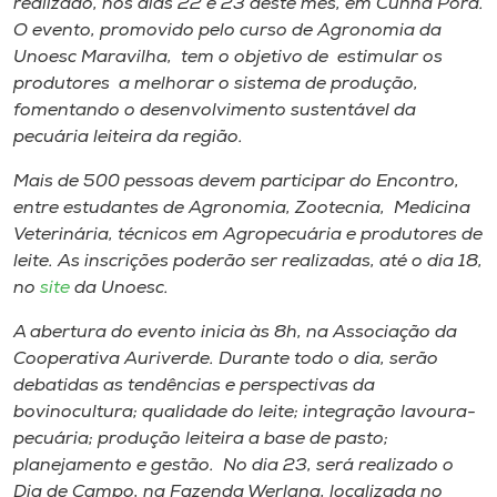
realizado, nos dias 22 e 23 deste mês, em Cunha Porã.
Museu
O evento, promovido pelo curso de Agronomia da
Unoesc Maravilha, tem o objetivo de estimular os
Unoesc
produtores a melhorar o sistema de produção,
Store
fomentando o desenvolvimento sustentável da
pecuária leiteira da região.
Mais de 500 pessoas devem participar do Encontro,
entre estudantes de Agronomia, Zootecnia, Medicina
Selecione
o idioma
Veterinária, técnicos em Agropecuária e produtores de
leite. As inscrições poderão ser realizadas, até o dia 18,
no
site
da Unoesc.
A+
A abertura do evento inicia às 8h, na Associação da
A-
Cooperativa Auriverde. Durante todo o dia, serão
debatidas as tendências e perspectivas da
bovinocultura; qualidade do leite; integração lavoura-
pecuária; produção leiteira a base de pasto;
planejamento e gestão. No dia 23, será realizado o
Dia de Campo, na Fazenda Werlang, localizada no