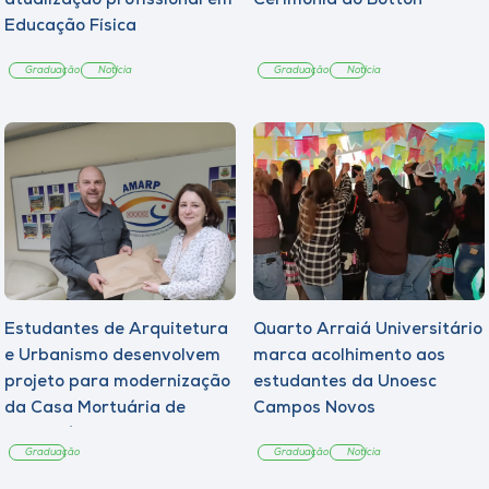
atualização profissional em
Cerimônia do Botton
Educação Física
Graduação
Notícia
Graduação
Notícia
Estudantes de Arquitetura
Quarto Arraiá Universitário
e Urbanismo desenvolvem
marca acolhimento aos
projeto para modernização
estudantes da Unoesc
da Casa Mortuária de
Campos Novos
Tangará
Graduação
Graduação
Notícia