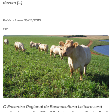
devem […]
I.nova
Publicado em 12/05/2015
Diplomados
Por
Cultura
CPA
Biblioteca
Editora
Rádio
O Encontro Regional de Bovinocultura Leiteira será