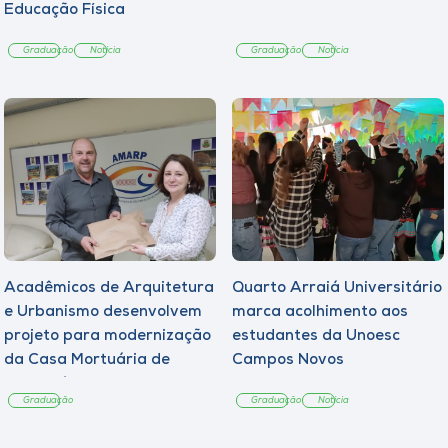
Educação Física
Graduação
Notícia
Graduação
Notícia
Acadêmicos de Arquitetura
Quarto Arraiá Universitário
e Urbanismo desenvolvem
marca acolhimento aos
projeto para modernização
estudantes da Unoesc
da Casa Mortuária de
Campos Novos
Tangará
Graduação
Graduação
Notícia