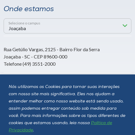
Onde estamos
Selecione o campus
Rua Getúlio Vargas, 2125 - Bairro Flor da Serra
Joaçaba - SC - CEP 89600-000
Telefone (49) 3551-2000
Siga a Unoesc
Nós utilizamos os Cookies para tornar suas interações
com nosso site mais significativa. Eles nos ajudam a
entender melhor como nosso website está sendo usado,
assim podemos entregar conteúdo sob medida para
você. Para mais informações sobre os tipos diferentes de
cookies que estamos usando, leia nossa
Política de
Privacidade
.