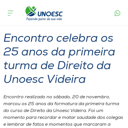
Página
O que
Encontro celebra os 25 anos da primeira turma
inicial
acontece
de Direito da Unoesc Videira
Cursos
Graduação
Diplomados
Videira
Onde estamos
Encontro celebra os
Pesquisa
25 anos da primeira
turma de Direito da
Atendimento ao Estudante
Unoesc Videira
Portal de Ensino
Encontro realizado no sábado, 20 de novembro,
A
marcou os 25 anos da formatura da primeira turma
Unoesc
do curso de Direito da Unoesc Videira. Foi um
momento para recordar e matar saudade dos colegas
Internacionalização
e lembrar de fatos e momentos que marcaram a