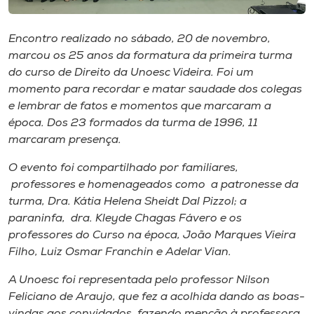
Museu
Encontro realizado no sábado, 20 de novembro,
Unoesc
marcou os 25 anos da formatura da primeira turma
Store
do curso de Direito da Unoesc Videira. Foi um
momento para recordar e matar saudade dos colegas
e lembrar de fatos e momentos que marcaram a
época. Dos 23 formados da turma de 1996, 11
Selecione
marcaram presença.
o idioma
O evento foi compartilhado por familiares,
professores e homenageados como a patronesse da
turma, Dra. Kátia Helena Sheidt Dal Pizzol; a
A+
paraninfa, dra. Kleyde Chagas Fávero e os
A-
professores do Curso na época, João Marques Vieira
Filho, Luiz Osmar Franchin e Adelar Vian.
A Unoesc foi representada pelo professor Nilson
Feliciano de Araujo, que fez a acolhida dando as boas-
vindas aos convidados, fazendo menção à professora