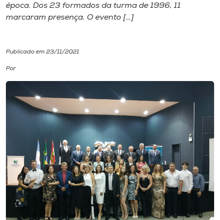
época. Dos 23 formados da turma de 1996, 11
marcaram presença. O evento […]
I.nova
Diplomados
Publicado em 23/11/2021
Por
Cultura
CPA
Biblioteca
Editora
Rádio