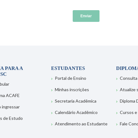
A PARA A
ESTUDANTES
DIPLOM
SC
Portal de Ensino
Consulta
bular
Minhas inscrições
Atualize
ema ACAFE
Secretaria Acadêmica
Diploma D
 ingressar
Calendário Acadêmico
Cursos e
s de Estudo
Atendimento ao Estudante
Fale Con