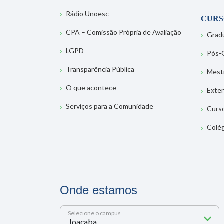
Rádio Unoesc
CURS
CPA – Comissão Própria de Avaliação
Grad
LGPD
Pós-
Transparência Pública
Mest
O que acontece
Exte
Serviços para a Comunidade
Curs
Colé
Onde estamos
Selecione o campus