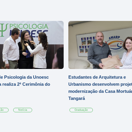
e Psicologia da Unoesc
Estudantes de Arquitetura e
 realiza 2ª Cerimônia do
Urbanismo desenvolvem projet
modernização da Casa Mortuár
Tangará
ção
Notícia
Graduação