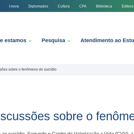
I.nova
Diplomados
Cultura
CPA
Biblioteca
Editora
e estamos
Pesquisa
Atendimento ao Est
sões sobre o fenômeno do suicídio
iscussões sobre o fenôme
 suicídio. Segundo o Centro de Valorização a Vida (CVV), a ca