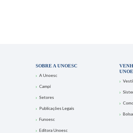
SOBRE A UNOESC
VENH
UNOE
A Unoesc
Vesti
Campi
Sist
Setores
Como
Publicações Legais
Bolsa
Funoesc
Editora Unoesc