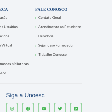
TECA
FALE CONOSCO
tação
Contato Geral
os Usuários
Atendimento ao Estudante
nciona
Ouvidoria
a Virtual
Seja nosso Fornecedor
Trabalhe Conosco
nossas bibliotecas
osco
Siga a Unoesc