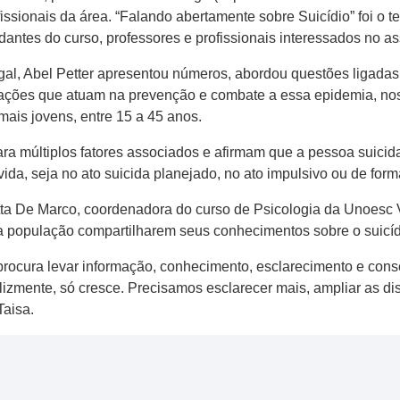
ssionais da área. “Falando abertamente sobre Suicídio” foi o t
antes do curso, professores e profissionais interessados no as
al, Abel Petter apresentou números, abordou questões ligadas 
ações que atuam na prevenção e combate a essa epidemia, nos ú
mais jovens, entre 15 a 45 anos.
ra múltiplos fatores associados e afirmam que a pessoa suicid
ida, seja no ato suicida planejado, no ato impulsivo ou de forma
tta De Marco, coordenadora do curso de Psicologia da Unoesc V
 a população compartilharem seus conhecimentos sobre o suicíd
rocura levar informação, conhecimento, esclarecimento e cons
elizmente, só cresce. Precisamos esclarecer mais, ampliar as d
Taisa.