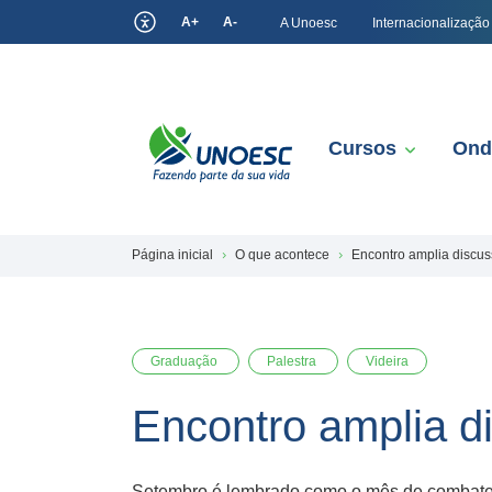
A+
A-
A Unoesc
Internacionalização
Cursos
Ond
Página inicial
O que acontece
Encontro amplia discus
Graduação
Palestra
Videira
Encontro amplia d
Setembro é lembrado como o mês de combate ao