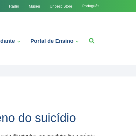
Português
Rádio
Museu
Unoesc Store
udante
Portal de Ensino
no do suicídio
da 45 minutos, um brasileiro tira a própria