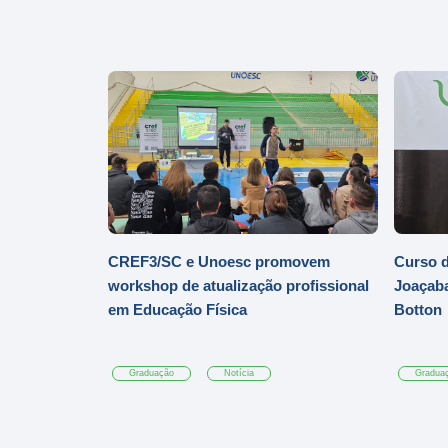
CREF3/SC e Unoesc promovem
Curso d
workshop de atualização profissional
Joaçaba
em Educação Física
Botton
Graduação
Notícia
Gradua