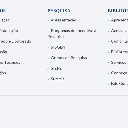
OS
PESQUISA
BIBLIO
uação
Apresentação
Apresen
Graduação
Programas de Incentivo à
Acesso a
Pesquisa
rado e Doutorado
Como Fu
SISGEN
nsão
Bibliotec
Grupos de Pesquisa
os Técnicos
Serviços
SIEPE
gios
Conheça 
Summit
Fale Con