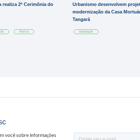
 realiza 2ª Cerimônia do
Urbanismo desenvolvem projet
modernização da Casa Mortuár
Tangará
ção
Notícia
Graduação
sc
om você sobre informações