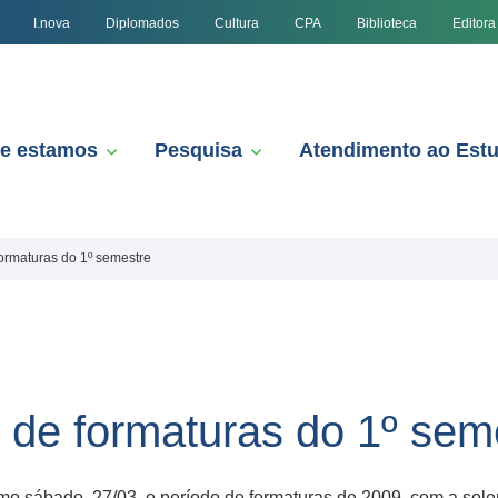
I.nova
Diplomados
Cultura
CPA
Biblioteca
Editora
e estamos
Pesquisa
Atendimento ao Est
ormaturas do 1º semestre
 de formaturas do 1º sem
mo sábado, 27/03, o período de formaturas de 2009, com a sol