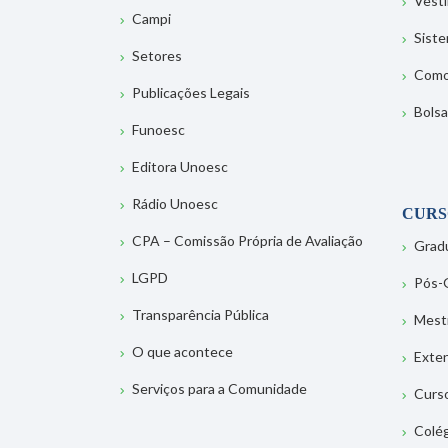
Vesti
Campi
Sist
Setores
Como
Publicações Legais
Bolsa
Funoesc
Editora Unoesc
Rádio Unoesc
CURS
CPA – Comissão Própria de Avaliação
Grad
LGPD
Pós-
Transparência Pública
Mest
O que acontece
Exte
Serviços para a Comunidade
Curs
Colé