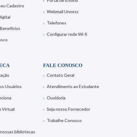
Portal de Ensino
 seu Cadastro
Webmail Unoesc
igital
Telefones
 Benefícios
Configurar rede Wi-fi
osco
TECA
FALE CONOSCO
tação
Contato Geral
os Usuários
Atendimento ao Estudante
nciona
Ouvidoria
a Virtual
Seja nosso Fornecedor
Trabalhe Conosco
nossas bibliotecas