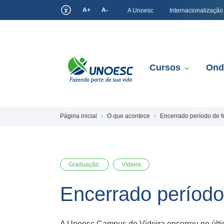
A+
A-
A Unoesc
Internacionalização
Cursos
Ond
Página inicial
O que acontece
Encerrado período de f
Graduação
Videira
Encerrado período
A Unoesc Campus de Videira encerrou no últi