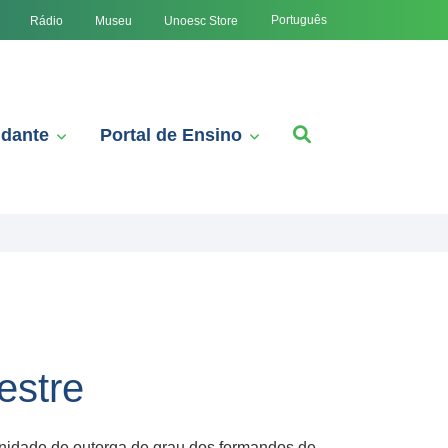
Português
Rádio
Museu
Unoesc Store
udante
Portal de Ensino
estre
enidade de outorga de grau dos formandos de