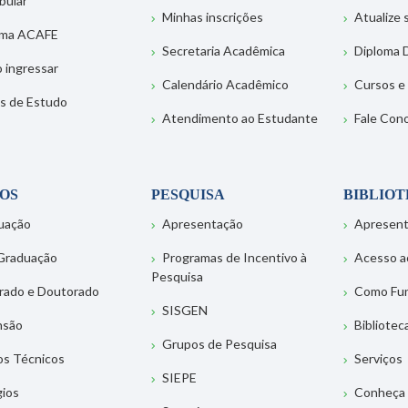
bular
Minhas inscrições
Atualize
ema ACAFE
Secretaria Acadêmica
Diploma D
 ingressar
Calendário Acadêmico
Cursos e
s de Estudo
Atendimento ao Estudante
Fale Con
OS
PESQUISA
BIBLIO
uação
Apresentação
Apresen
Graduação
Programas de Incentivo à
Acesso a
Pesquisa
rado e Doutorado
Como Fu
SISGEN
nsão
Bibliotec
Grupos de Pesquisa
os Técnicos
Serviços
SIEPE
gios
Conheça 