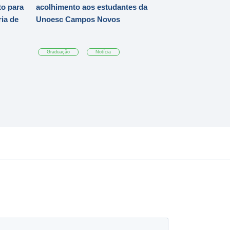
o para
acolhimento aos estudantes da
ia de
Unoesc Campos Novos
Graduação
Notícia