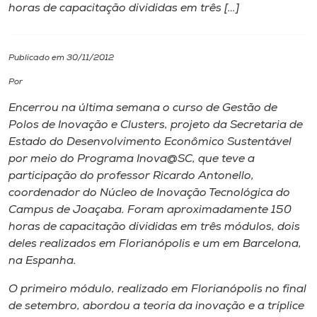
horas de capacitação divididas em três […]
I.nova
Publicado em 30/11/2012
Diplomados
Por
Encerrou na última semana o curso de Gestão de
Cultura
Polos de Inovação e Clusters, projeto da Secretaria de
Estado do Desenvolvimento Econômico Sustentável
CPA
por meio do Programa Inova@SC, que teve a
participação do professor Ricardo Antonello,
coordenador do Núcleo de Inovação Tecnológica do
Biblioteca
Campus
de Joaçaba. Foram aproximadamente 150
horas de capacitação divididas em três módulos, dois
Editora
deles realizados em Florianópolis e um em Barcelona,
na Espanha.
Rádio
O primeiro módulo, realizado em Florianópolis no final
de setembro, abordou a teoria da inovação e a tríplice