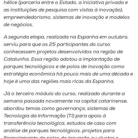
Museu
hélice (parceria entre o Estado, a iniciativa privada e
as instituições de pesquisa com vistas à inovação),
empreendedorismo, sistemas de inovação e modelos
Unoesc
de negócios.
Store
A segunda etapa, realizada na Espanha em outubro,
serviu para que os 25 participantes do curso
conhecessem projetos desenvolvidos na região de
Selecione
Catalunha. Essa região adotou a implantação de
o idioma
parques tecnológicos e de polos de inovação como
estratégia econômica há pouco mais de uma década e
hoje é uma das regiões mais ricas da Espanha.
A+
Já o terceiro módulo do curso, realizado durante a
A-
semana passada novamente na capital catarinense,
abordou temas como governança, sistemas de
Tecnologia da Informação (TI) para apoio à
transferência tecnológica, estudos de caso com
análise de parques tecnológicos, projetos para