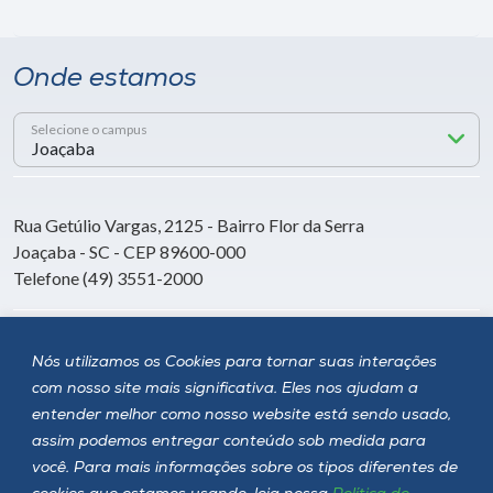
Onde estamos
Selecione o campus
Rua Getúlio Vargas, 2125 - Bairro Flor da Serra
Joaçaba - SC - CEP 89600-000
Telefone (49) 3551-2000
Siga a Unoesc
Nós utilizamos os Cookies para tornar suas interações
com nosso site mais significativa. Eles nos ajudam a
entender melhor como nosso website está sendo usado,
assim podemos entregar conteúdo sob medida para
você. Para mais informações sobre os tipos diferentes de