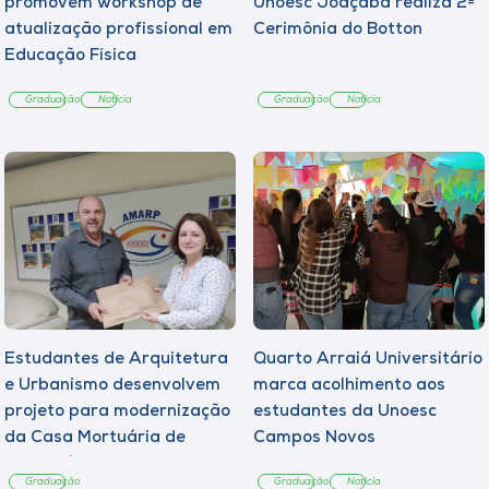
promovem workshop de
Unoesc Joaçaba realiza 2ª
atualização profissional em
Cerimônia do Botton
Educação Física
Graduação
Notícia
Graduação
Notícia
Estudantes de Arquitetura
Quarto Arraiá Universitário
e Urbanismo desenvolvem
marca acolhimento aos
projeto para modernização
estudantes da Unoesc
da Casa Mortuária de
Campos Novos
Tangará
Graduação
Graduação
Notícia