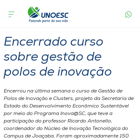
Página
O que
Encerrado curso sobre gestão de polos
inicial
acontece
de inovação
Cursos
Graduação
Onde estamos
Encerrado curso
Pesquisa
sobre gestão de
polos de inovação
Atendimento ao Estudante
Portal de Ensino
Encerrou na última semana o curso de Gestão de
Polos de Inovação e Clusters, projeto da Secretaria de
Estado do Desenvolvimento Econômico Sustentável
A
por meio do Programa Inova@SC, que teve a
Unoesc
participação do professor Ricardo Antonello,
coordenador do Núcleo de Inovação Tecnológica do
Internacionalização
Campus de Joaçaba. Foram aproximadamente 150