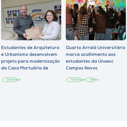
Estudantes de Arquitetura
Quarto Arraiá Universitário
e Urbanismo desenvolvem
marca acolhimento aos
projeto para modernização
estudantes da Unoesc
da Casa Mortuária de
Campos Novos
Tangará
Graduação
Graduação
Notícia