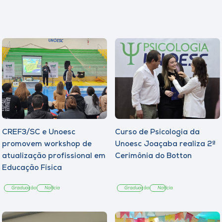
CREF3/SC e Unoesc
Curso de Psicologia da
promovem workshop de
Unoesc Joaçaba realiza 2ª
atualização profissional em
Cerimônia do Botton
Educação Física
Graduação
Notícia
Graduação
Notícia