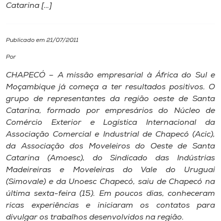
Catarina […]
I.nova
Publicado em 21/07/2011
Diplomados
Por
CHAPECÓ – A missão empresarial à África do Sul e
Cultura
Moçambique já começa a ter resultados positivos. O
grupo de representantes da região oeste de Santa
CPA
Catarina, formado por empresários do Núcleo de
Comércio Exterior e Logística Internacional da
Associação Comercial e Industrial de Chapecó (Acic),
Biblioteca
da Associação dos Moveleiros do Oeste de Santa
Catarina (Amoesc), do Sindicado das Indústrias
Editora
Madeireiras e Moveleiras do Vale do Uruguai
(Simovale) e da Unoesc Chapecó, saiu de Chapecó na
última sexta-feira (15). Em poucos dias, conheceram
Rádio
ricas experiências e iniciaram os contatos para
divulgar os trabalhos desenvolvidos na região.