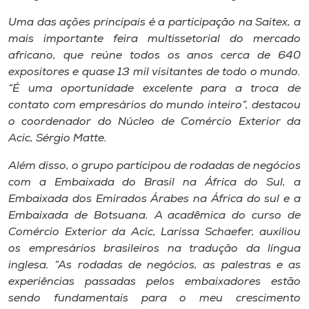
Museu
Uma das ações principais é a participação na Saitex, a
mais importante feira multissetorial do mercado
Unoesc
africano, que reúne todos os anos cerca de 640
Store
expositores e quase 13 mil visitantes de todo o mundo.
“É uma oportunidade excelente para a troca de
contato com empresários do mundo inteiro”, destacou
o coordenador do Núcleo de Comércio Exterior da
Selecione
Acic, Sérgio Matte.
o idioma
Além disso, o grupo participou de rodadas de negócios
com a Embaixada do Brasil na África do Sul, a
Embaixada dos Emirados Árabes na África do sul e a
A+
Embaixada de Botsuana. A acadêmica do curso de
A-
Comércio Exterior da Acic, Larissa Schaefer, auxiliou
os empresários brasileiros na tradução da língua
inglesa. “As rodadas de negócios, as palestras e as
experiências passadas pelos embaixadores estão
sendo fundamentais para o meu crescimento