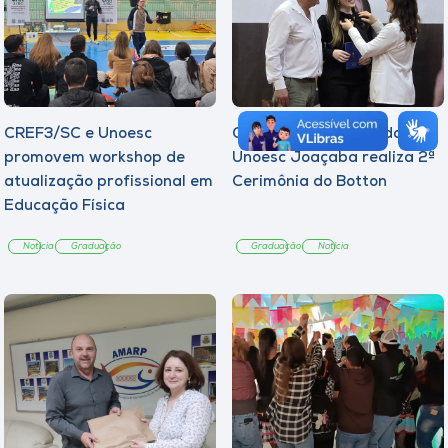
CREF3/SC e Unoesc
Curso de Psicologia da
promovem workshop de
Unoesc Joaçaba realiza 2ª
atualização profissional em
Cerimônia do Botton
Educação Física
Notícia
Graduação
Graduação
Notícia