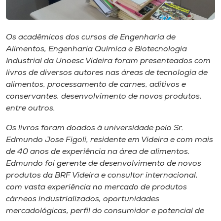
Museu
Unoesc
Os acadêmicos dos cursos de Engenharia de
Store
Alimentos, Engenharia Química e Biotecnologia
Industrial da Unoesc Videira foram presenteados com
livros de diversos autores nas áreas de tecnologia de
alimentos, processamento de carnes, aditivos e
Selecione
conservantes, desenvolvimento de novos produtos,
o idioma
entre outros.
Os livros foram doados à universidade pelo Sr.
Edmundo Jose Figoli, residente em Videira e com mais
A+
de 40 anos de experiência na área de alimentos.
A-
Edmundo foi gerente de desenvolvimento de novos
produtos da BRF Videira e consultor ​internacional, ​
com vasta experiência no mercado de produtos
cárneos industrializados, oportunidades
mercadológicas, perfil do consumidor e potencial de