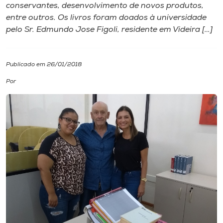
conservantes, desenvolvimento de novos produtos,
entre outros. Os livros foram doados à universidade
I.nova
pelo Sr. Edmundo Jose Figoli, residente em Videira […]
Diplomados
Publicado em 26/01/2018
Cultura
Por
CPA
Biblioteca
Editora
Rádio