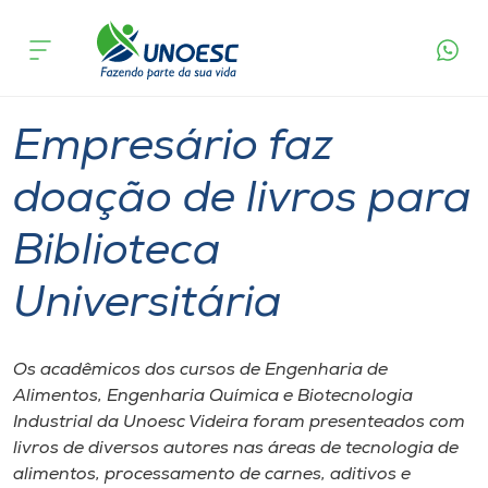
Página
O que
Empresário faz doação de livros para
inicial
acontece
Biblioteca Universitária
Cursos
Graduação
Geral
Videira
Onde estamos
Empresário faz
Pesquisa
doação de livros para
Biblioteca
Atendimento ao Estudante
Universitária
Portal de Ensino
Os acadêmicos dos cursos de Engenharia de
A
Alimentos, Engenharia Química e Biotecnologia
Unoesc
Industrial da Unoesc Videira foram presenteados com
livros de diversos autores nas áreas de tecnologia de
Internacionalização
alimentos, processamento de carnes, aditivos e