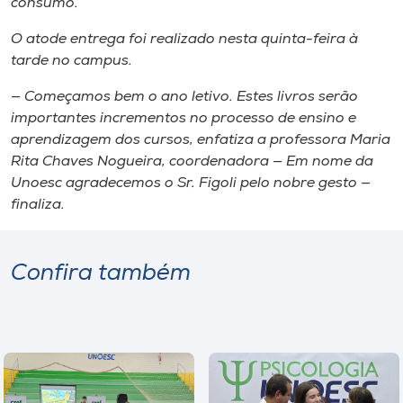
consumo.
O ato​de entrega ​foi realizado nesta quinta-feira​ à​
tarde​ no campus​.
— Começamos bem o ano​ letivo​​. Es​t​es livros serão
importantes incrementos no processo de ensino​ e ​
aprendizagem do​s​ curso​s​, enfatiza a professora Maria
Rita Chaves Nogueira, coordenadora​ — Em nome da
Unoesc agradecemos o Sr. Figoli pelo nobre gesto —
finaliza.
Confira também