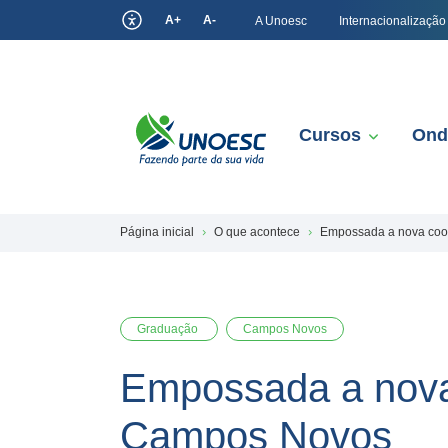
A+
A-
A Unoesc
Internacionalização
Cursos
Ond
Página inicial
O que acontece
Empossada a nova coo
Graduação
Campos Novos
Empossada a nova
Campos Novos