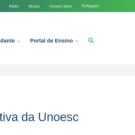
Português
Rádio
Museu
Unoesc Store
udante
Portal de Ensino
tiva da Unoesc