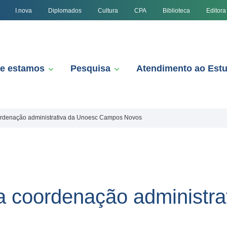
I.nova
Diplomados
Cultura
CPA
Biblioteca
Editora
e estamos
Pesquisa
Atendimento ao Est
rdenação administrativa da Unoesc Campos Novos
 coordenação administra