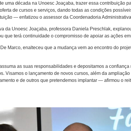
 de uma década na Unoesc Joaçaba, trazer essa contribuição 
 oferta de cursos e serviços, dando todas as condições possívei
uição — enfatizou o assessor da Coordenadoria Administrativa,
va da Unoesc Joaçaba, professora Daniela Preschlak, explanou 
que terá continuidade o compromisso de apoiar as ações em p
io De Marco, enalteceu que a mudança vem ao encontro do pro
assuma as suas responsabilidades e depositamos a confiança n
Visamos o lançamento de novos cursos, além da ampliação sig
amento e de outros que pretendemos implantar — afirmou o reit