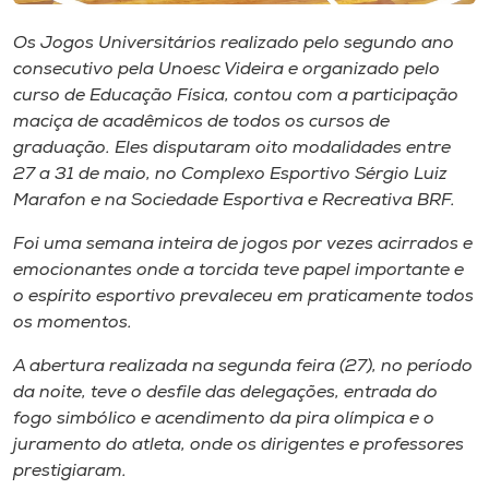
Museu
Os Jogos Universitários realizado pelo segundo ano
consecutivo pela Unoesc Videira e organizado pelo
Unoesc
curso de Educação Física, contou com a participação
Store
maciça de acadêmicos de todos os cursos de
graduação. Eles disputaram oito modalidades entre
27 a 31 de maio, no Complexo Esportivo Sérgio Luiz
Marafon e na Sociedade Esportiva e Recreativa BRF.
Selecione
o idioma
Foi uma semana inteira de jogos por vezes acirrados e
emocionantes onde a torcida teve papel importante e
o espírito esportivo prevaleceu em praticamente todos
A+
os momentos.
A-
A abertura realizada na segunda feira (27), no período
da noite, teve o desfile das delegações, entrada do
fogo simbólico e acendimento da pira olímpica e o
juramento do atleta, onde os dirigentes e professores
prestigiaram.