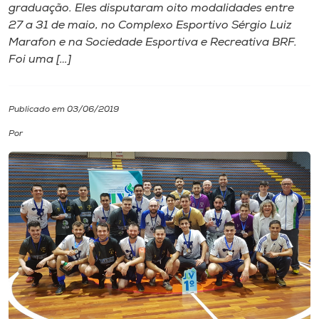
graduação. Eles disputaram oito modalidades entre
27 a 31 de maio, no Complexo Esportivo Sérgio Luiz
I.nova
Marafon e na Sociedade Esportiva e Recreativa BRF.
Foi uma […]
Diplomados
Publicado em 03/06/2019
Cultura
Por
CPA
Biblioteca
Editora
Rádio