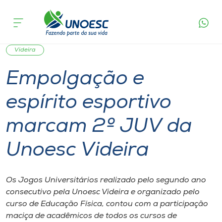
Página
O que
Empolgação e espírito esportivo marcam 2º
inicial
acontece
JUV da Unoesc Videira
Cursos
Esporte
Graduação
Notícia de evento
Onde estamos
Videira
Empolgação e
Pesquisa
espírito esportivo
Atendimento ao Estudante
marcam 2º JUV da
Portal de Ensino
Unoesc Videira
A
Os Jogos Universitários realizado pelo segundo ano
Unoesc
consecutivo pela Unoesc Videira e organizado pelo
curso de Educação Física, contou com a participação
Internacionalização
maciça de acadêmicos de todos os cursos de