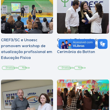
CREF3/SC e Unoesc
Curso de Psicologia da
promovem workshop de
Unoesc Joaçaba realiza 2ª
atualização profissional em
Cerimônia do Botton
Educação Física
Graduação
Notícia
Graduação
Notícia