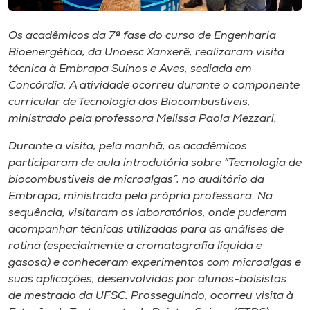
Museu
Os acadêmicos da 7ª fase do curso de Engenharia
Unoesc
Bioenergética, da Unoesc Xanxerê, realizaram visita
Store
técnica à Embrapa Suínos e Aves, sediada em
Concórdia. A atividade ocorreu durante o componente
curricular de Tecnologia dos Biocombustíveis,
ministrado pela professora Melissa Paola Mezzari.
Selecione
o idioma
Durante a visita, pela manhã, os acadêmicos
participaram de aula introdutória sobre “Tecnologia de
biocombustíveis de microalgas”, no auditório da
Embrapa, ministrada pela própria professora. Na
A+
sequência, visitaram os laboratórios, onde puderam
A-
acompanhar técnicas utilizadas para as análises de
rotina (especialmente a cromatografia líquida e
gasosa) e conheceram experimentos com microalgas e
suas aplicações, desenvolvidos por alunos-bolsistas
de mestrado da UFSC. Prosseguindo, ocorreu visita à