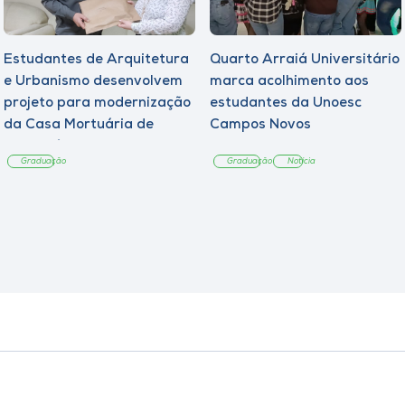
Estudantes de Arquitetura
Quarto Arraiá Universitário
e Urbanismo desenvolvem
marca acolhimento aos
projeto para modernização
estudantes da Unoesc
da Casa Mortuária de
Campos Novos
Tangará
Graduação
Graduação
Notícia