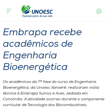
Página
O que
Embrapa recebe acadêmicos de
inicial
acontece
Engenharia Bioenergética
Cursos
Graduação
Sustentabilidade
Xanxerê
Onde estamos
Embrapa recebe
Pesquisa
acadêmicos de
Engenharia
Atendimento ao Estudante
Bioenergética
Portal de Ensino
Os acadêmicos da 7ª fase do curso de Engenharia
A
Bioenergética, da Unoesc Xanxerê, realizaram visita
Unoesc
técnica à Embrapa Suínos e Aves, sediada em
Concórdia. A atividade ocorreu durante o componente
Internacionalização
curricular de Tecnologia dos Biocombustíveis,