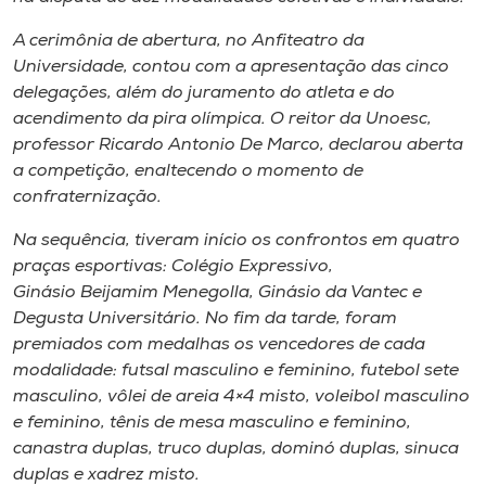
Museu
A cerimônia de abertura, no Anfiteatro da
Universidade, contou com a apresentação das cinco
Unoesc
delegações, além do juramento do atleta e do
Store
acendimento da pira olímpica. O reitor da Unoesc,
professor Ricardo Antonio De Marco, declarou aberta
a competição, enaltecendo o momento de
confraternização.
Selecione
o idioma
Na sequência, tiveram início os confrontos em quatro
praças esportivas: Colégio Expressivo,
Ginásio Beijamim Menegolla, Ginásio da Vantec e
Degusta Universitário. No fim da tarde, foram
A+
premiados com medalhas os vencedores de cada
A-
modalidade: futsal masculino e feminino, futebol sete
masculino, vôlei de areia 4×4 misto, voleibol masculino
e feminino, tênis de mesa masculino e feminino,
canastra duplas, truco duplas, dominó duplas, sinuca
duplas e xadrez misto.