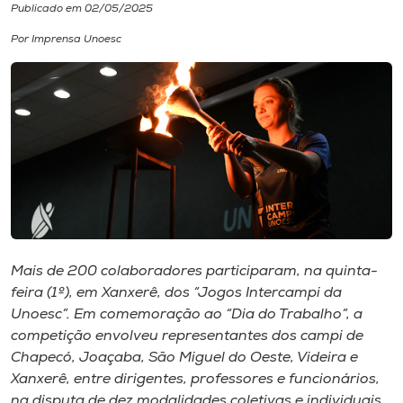
Publicado em 02/05/2025
I.nova
Por Imprensa Unoesc
Diplomados
Cultura
CPA
Biblioteca
Mais de 200 colaboradores participaram, na quinta-
feira (1º), em Xanxerê, dos “Jogos Intercampi da
Editora
Unoesc”. Em comemoração ao “Dia do Trabalho”, a
competição envolveu representantes dos campi de
Chapecó, Joaçaba, São Miguel do Oeste, Videira e
Rádio
Xanxerê, entre dirigentes, professores e funcionários,
na disputa de dez modalidades coletivas e individuais.