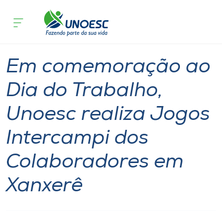
Página inicial
O que acontece
Em comemoração ao Dia do Trabalho, 
Cursos
Graduação
Notícia
Geral
Esporte
Onde estamos
Em comemoração ao
Pesquisa
Dia do Trabalho,
Unoesc realiza Jogos
Atendimento ao Estudante
Intercampi dos
Portal de Ensino
Colaboradores em
A
Xanxerê
Unoesc
Internacionalização