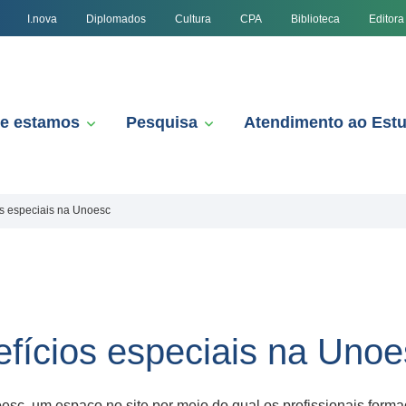
I.nova
Diplomados
Cultura
CPA
Biblioteca
Editora
e estamos
Pesquisa
Atendimento ao Est
s especiais na Unoesc
fícios especiais na Unoe
oesc, um espaço no site por meio do qual os profissionais for