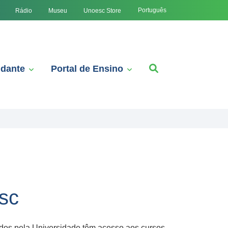
Português
Rádio
Museu
Unoesc Store
udante
Portal de Ensino
sc
mados pela Universidade têm acesso aos cursos