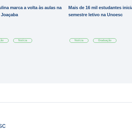
ulina marca a volta às aulas na
Mais de 16 mil estudantes inic
 Joaçaba
semestre letivo na Unoesc
ção
Notícia
Notícia
Graduação
sc