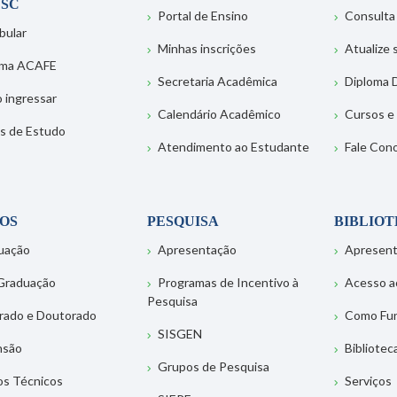
SC
Portal de Ensino
Consulta
bular
Minhas inscrições
Atualize
ema ACAFE
Secretaria Acadêmica
Diploma D
 ingressar
Calendário Acadêmico
Cursos e
s de Estudo
Atendimento ao Estudante
Fale Con
OS
PESQUISA
BIBLIO
uação
Apresentação
Apresen
Graduação
Programas de Incentivo à
Acesso a
Pesquisa
rado e Doutorado
Como Fu
SISGEN
nsão
Bibliotec
Grupos de Pesquisa
os Técnicos
Serviços