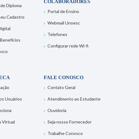
COLABORADORES
 de Diploma
Portal de Ensino
 seu Cadastro
Webmail Unoesc
igital
Telefones
 Benefícios
Configurar rede Wi-fi
osco
TECA
FALE CONOSCO
tação
Contato Geral
os Usuários
Atendimento ao Estudante
nciona
Ouvidoria
a Virtual
Seja nosso Fornecedor
Trabalhe Conosco