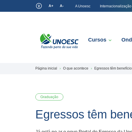
A+
A-
A Unoesc
Internacionalização
Cursos
Ond
Página inicial
O que acontece
Egressos têm benefício
Graduação
Egressos têm bene
Já está no ar o novo Portal do Egresso da Un