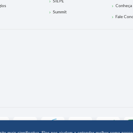
SIEPE
gios
Conheça 
Summit
Fale Con
site mais significativa. Eles nos ajudam a entender melhor como nosso