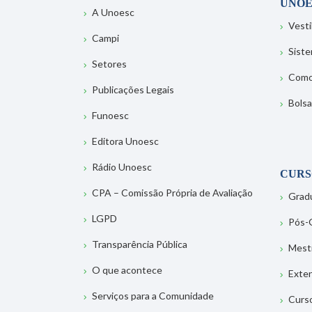
UNOE
A Unoesc
Vesti
Campi
Sist
Setores
Como
Publicações Legais
Bolsa
Funoesc
Editora Unoesc
Rádio Unoesc
CURS
CPA – Comissão Própria de Avaliação
Grad
LGPD
Pós-
Transparência Pública
Mest
O que acontece
Exte
Serviços para a Comunidade
Curs