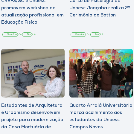
CREF3/SC e Unoesc
Curso de Psicologia da
promovem workshop de
Unoesc Joaçaba realiza 2ª
atualização profissional em
Cerimônia do Botton
Educação Física
Graduação
Notícia
Graduação
Notícia
Estudantes de Arquitetura
Quarto Arraiá Universitário
e Urbanismo desenvolvem
marca acolhimento aos
projeto para modernização
estudantes da Unoesc
da Casa Mortuária de
Campos Novos