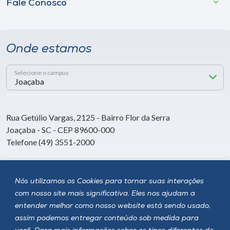
Fale Conosco
Onde estamos
Selecione o campus
Rua Getúlio Vargas, 2125 - Bairro Flor da Serra
Joaçaba - SC - CEP 89600-000
Telefone (49) 3551-2000
Siga a Unoesc
Nós utilizamos os Cookies para tornar suas interações
com nosso site mais significativa. Eles nos ajudam a
entender melhor como nosso website está sendo usado,
assim podemos entregar conteúdo sob medida para