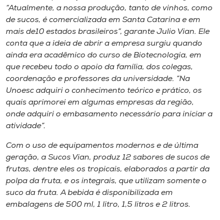
Museu
“Atualmente, a nossa produção, tanto de vinhos, como
de sucos, é comercializada em Santa Catarina e em
mais de10 estados brasileiros”, garante Julio Vian. Ele
Unoesc
conta que a ideia de abrir a empresa surgiu quando
Store
ainda era acadêmico do curso de Biotecnologia, em
que recebeu todo o apoio da família, dos colegas,
coordenação e professores da universidade. “Na
Unoesc adquiri o conhecimento teórico e prático, os
Selecione
o idioma
quais aprimorei em algumas empresas da região,
onde adquiri o embasamento necessário para iniciar a
atividade”.
A+
Com o uso de equipamentos modernos e de última
A-
geração, a Sucos Vian, produz 12 sabores de sucos de
frutas, dentre eles os tropicais, elaborados a partir da
polpa da fruta, e os integrais, que utilizam somente o
suco da fruta. A bebida é disponibilizada em
embalagens de 500 ml, 1 litro, 1,5 litros e 2 litros.