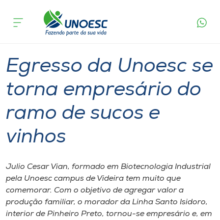
Página
O que
Egresso da Unoesc se torna empresário do
inicial
acontece
ramo de sucos e vinhos
Cursos
Graduação
Videira
Onde estamos
Egresso da Unoesc se
Pesquisa
torna empresário do
ramo de sucos e
Atendimento ao Estudante
vinhos
Portal de Ensino
Julio Cesar Vian, formado em Biotecnologia Industrial
A
pela Unoesc campus de Videira tem muito que
Unoesc
comemorar. Com o objetivo de agregar valor a
produção familiar, o morador da Linha Santo Isidoro,
Internacionalização
interior de Pinheiro Preto, tornou-se empresário e, em