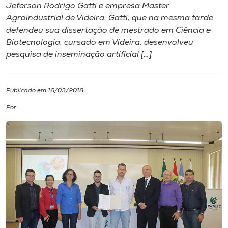
Jeferson Rodrigo Gatti e empresa Master
Agroindustrial de Videira. Gatti​,​ que na mesma tarde
I.nova
defendeu sua dissertação de ​m​estrado em Ciência e
Biotecnologia​,​ cursado em Videira, desenvolveu
Diplomados
pesquisa de ​i​nseminação artificial […]
Cultura
Publicado em 16/03/2018
Por
CPA
Biblioteca
Editora
Rádio