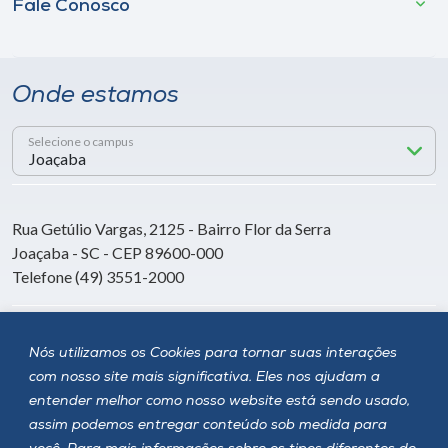
Fale Conosco
Onde estamos
Selecione o campus
Rua Getúlio Vargas, 2125 - Bairro Flor da Serra
Joaçaba - SC - CEP 89600-000
Telefone (49) 3551-2000
Siga a Unoesc
Nós utilizamos os Cookies para tornar suas interações
com nosso site mais significativa. Eles nos ajudam a
entender melhor como nosso website está sendo usado,
assim podemos entregar conteúdo sob medida para