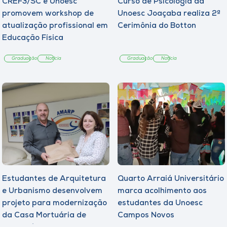
CREF3/SC e Unoesc
Curso de Psicologia da
promovem workshop de
Unoesc Joaçaba realiza 2ª
atualização profissional em
Cerimônia do Botton
Educação Física
Graduação
Notícia
Graduação
Notícia
Estudantes de Arquitetura
Quarto Arraiá Universitário
e Urbanismo desenvolvem
marca acolhimento aos
projeto para modernização
estudantes da Unoesc
da Casa Mortuária de
Campos Novos