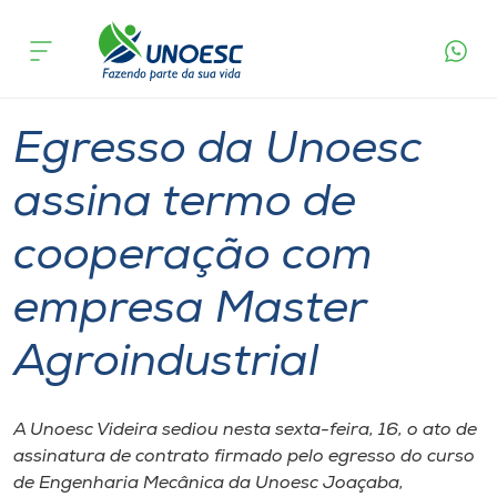
Página
O que
Egresso da Unoesc assina termo de cooperação
inicial
acontece
com empresa Master Agroindustrial
Cursos
Graduação
Inovação
Videira
Chapecó
Onde estamos
Egresso da Unoesc
Pesquisa
assina termo de
cooperação com
Atendimento ao Estudante
empresa Master
Portal de Ensino
Agroindustrial
A
Unoesc
A Unoesc Videira sediou nesta sexta-feira​,​ 16, o ato de
assinatura de contrato firmado pelo egresso do curso
Internacionalização
de Engenharia ​M​ecânica da Unoesc Joaçaba​,​