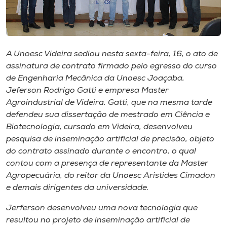
Museu
Unoesc
Store
A Unoesc Videira sediou nesta sexta-feira​,​ 16, o ato de
assinatura de contrato firmado pelo egresso do curso
de Engenharia ​M​ecânica da Unoesc Joaçaba​,​
Jeferson Rodrigo Gatti e empresa Master
Selecione
Agroindustrial de Videira. Gatti​,​ que na mesma tarde
o idioma
defendeu sua dissertação de ​m​estrado em Ciência e
Biotecnologia​,​ cursado em Videira, desenvolveu
pesquisa de ​i​nseminação artificial de precisão, objeto
A+
do contrato assinado durante o encontro, o qual
A-
contou com a presença ​de representante da Master
Agropecuária, ​do reitor da Unoesc Aristides Cimadon
e demais dirigentes da universidade.
Jerferson desenvolveu uma nova tecnologia que
resultou no projeto de ​i​nseminação artificial de