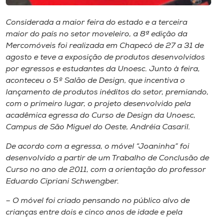
Museu
Considerada a maior feira do estado e a terceira
Unoesc
maior do país no setor moveleiro, a 8ª edição da
Mercomóveis foi realizada em Chapecó de 27 a 31 de
Store
agosto e teve a exposição de produtos desenvolvidos
por egressos e estudantes da Unoesc. Junto à feira,
aconteceu o 5º Salão de Design, que incentiva o
lançamento de produtos inéditos do setor, premiando,
Selecione
o idioma
com o primeiro lugar, o projeto desenvolvido pela
acadêmica egressa do Curso de Design da Unoesc,
Campus de São Miguel do Oeste, Andréia Casaril.
A+
De acordo com a egressa, o móvel “Joaninha” foi
A-
desenvolvido a partir de um Trabalho de Conclusão de
Curso no ano de 2011, com a orientação do professor
Eduardo Cipriani Schwengber.
– O móvel foi criado pensando no público alvo de
crianças entre dois e cinco anos de idade e pela