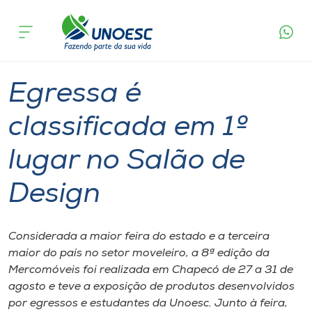
Página
O que
Egressa é classificada em 1º lugar no
inicial
acontece
Salão de Design
Cursos
Graduação
São Miguel do Oeste
Onde estamos
Egressa é
Pesquisa
classificada em 1º
lugar no Salão de
Atendimento ao Estudante
Design
Portal de Ensino
Considerada a maior feira do estado e a terceira
A
maior do país no setor moveleiro, a 8ª edição da
Unoesc
Mercomóveis foi realizada em Chapecó de 27 a 31 de
agosto e teve a exposição de produtos desenvolvidos
Internacionalização
por egressos e estudantes da Unoesc. Junto à feira,