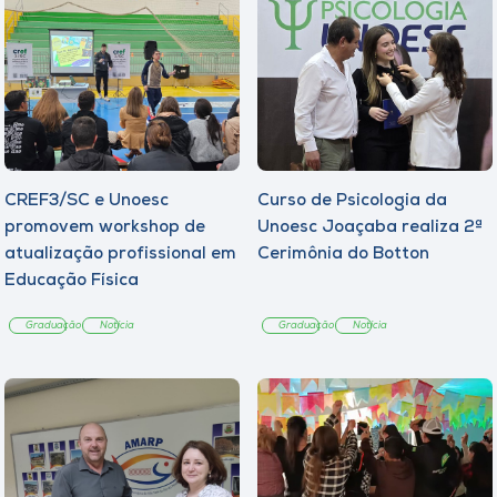
CREF3/SC e Unoesc
Curso de Psicologia da
promovem workshop de
Unoesc Joaçaba realiza 2ª
atualização profissional em
Cerimônia do Botton
Educação Física
Graduação
Notícia
Graduação
Notícia