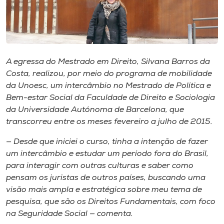
Museu
Unoesc
Store
A egressa do Mestrado em Direito, Silvana Barros da
Costa, realizou, por meio do programa de mobilidade
da Unoesc, um intercâmbio no Mestrado de Política e
Selecione
Bem-estar Social da Faculdade de Direito e Sociologia
o idioma
da Universidade Autónoma de Barcelona, que
transcorreu entre os meses fevereiro a julho de 2015.
— Desde que iniciei o curso, tinha a intenção de fazer
A+
um intercâmbio e estudar um período fora do Brasil,
A-
para interagir com outras culturas e saber como
pensam os juristas de outros países, buscando uma
visão mais ampla e estratégica sobre meu tema de
pesquisa, que são os Direitos Fundamentais, com foco
na Seguridade Social — comenta.