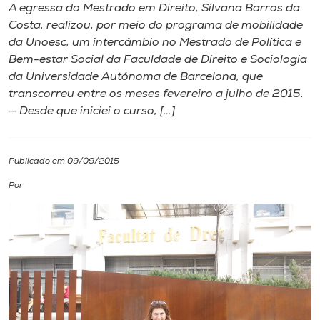
A egressa do Mestrado em Direito, Silvana Barros da
Costa, realizou, por meio do programa de mobilidade
I.nova
da Unoesc, um intercâmbio no Mestrado de Política e
Bem-estar Social da Faculdade de Direito e Sociologia
Diplomados
da Universidade Autónoma de Barcelona, que
transcorreu entre os meses fevereiro a julho de 2015.
— Desde que iniciei o curso, […]
Cultura
CPA
Publicado em 09/09/2015
Por
Biblioteca
Editora
Rádio