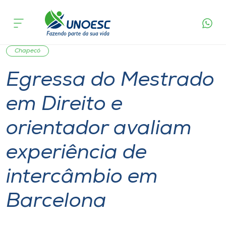
Página
O que
Egressa do Mestrado em Direito e orientador
inicial
acontece
avaliam experiência de intercâmbio em
Cursos
Barcelona
Graduação
International
Mestrado
Onde estamos
Chapecó
Egressa do Mestrado
Pesquisa
em Direito e
Atendimento ao Estudante
orientador avaliam
Portal de Ensino
experiência de
intercâmbio em
A
Unoesc
Barcelona
Internacionalização