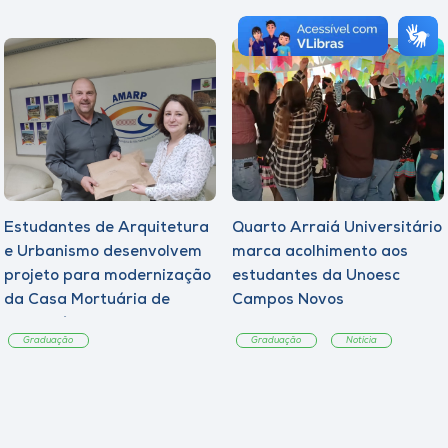
Estudantes de Arquitetura
Quarto Arraiá Universitário
e Urbanismo desenvolvem
marca acolhimento aos
projeto para modernização
estudantes da Unoesc
da Casa Mortuária de
Campos Novos
Tangará
Graduação
Graduação
Notícia