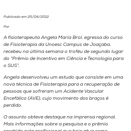
I.nova
Publicado em 25/04/2012
Por
Diplomados
A fisioterapeuta Angela Maria Brol, egressa do curso
de Fisioterapia da Unoesc Campus de Joaçaba,
Cultura
recebeu na última semana o troféu de segundo lugar
do “Prêmio de Incentivo em Ciência e Tecnologia para
CPA
o SUS”.
Angela desenvolveu um estudo que consiste em uma
Biblioteca
nova técnica de Fisioterapia para a recuperação de
pessoas que sofreram um Acidente Vascular
Encefálico (AVE), cujo movimento dos braços é
Editora
perdido.
Rádio
O assunto obteve destaque na imprensa regional.
Mais informações sobre a pesquisa e o prêmio