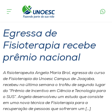
Página
O que
Egressa de Fisioterapia recebe prêmio
inicial
acontece
nacional
Cursos
Graduação
Joaçaba
Onde estamos
Egressa de
Pesquisa
Fisioterapia recebe
prêmio nacional
Atendimento ao Estudante
Portal de Ensino
A fisioterapeuta Angela Maria Brol, egressa do curso
de Fisioterapia da Unoesc Campus de Joaçaba,
recebeu na última semana o troféu de segundo lugar
A
do “Prêmio de Incentivo em Ciência e Tecnologia para
Unoesc
o SUS”. Angela desenvolveu um estudo que consiste
em uma nova técnica de Fisioterapia para a
Internacionalização
recuperação de pessoas que sofreram um […]