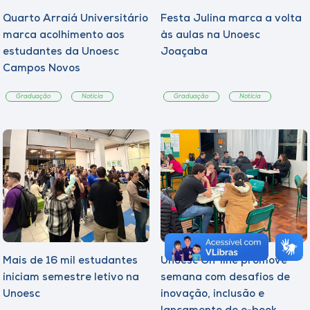
Quarto Arraiá Universitário
Festa Julina marca a volta
marca acolhimento aos
às aulas na Unoesc
estudantes da Unoesc
Joaçaba
Campos Novos
Graduação
Notícia
Graduação
Notícia
Mais de 16 mil estudantes
Unoesc On-line promove
iniciam semestre letivo na
semana com desafios de
Unoesc
inovação, inclusão e