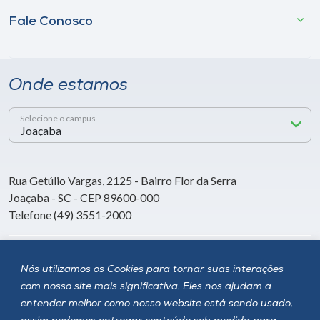
Fale Conosco
Onde estamos
Selecione o campus
Rua Getúlio Vargas, 2125 - Bairro Flor da Serra
Joaçaba - SC - CEP 89600-000
Telefone (49) 3551-2000
Siga a Unoesc
Nós utilizamos os Cookies para tornar suas interações
com nosso site mais significativa. Eles nos ajudam a
entender melhor como nosso website está sendo usado,