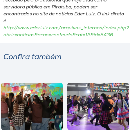
recebido pela profissional que hoje atua como
Museu
servidora pública em Piratuba, podem ser
encontrados no site de notícias Eder Luiz. O link direto
Unoesc
é
Store
http://www.ederluiz.com/arquivos_internos/index.php?
abrir=noticias&acao=conteudo&cat=13&id=5436
Selecione
Confira também
o idioma
A+
A-