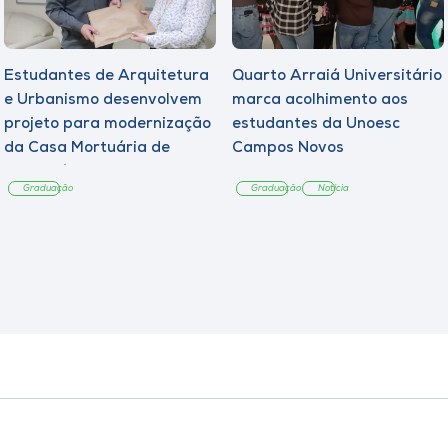
Estudantes de Arquitetura
Quarto Arraiá Universitário
e Urbanismo desenvolvem
marca acolhimento aos
projeto para modernização
estudantes da Unoesc
da Casa Mortuária de
Campos Novos
Tangará
Graduação
Graduação
Notícia