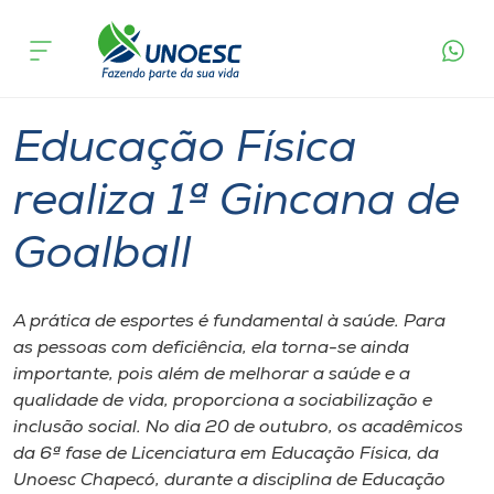
Página
O que
Educação Física realiza 1ª Gincana de
inicial
acontece
Goalball
Cursos
Graduação
Esporte
Chapecó
Onde estamos
Educação Física
Pesquisa
realiza 1ª Gincana de
Goalball
Atendimento ao Estudante
Portal de Ensino
A prática de esportes é fundamental à saúde. Para
as pessoas com deficiência, ela torna-se ainda
importante, pois além de melhorar a saúde e a
A
qualidade de vida, proporciona a sociabilização e
Unoesc
inclusão social. No dia 20 de outubro, os acadêmicos
da 6ª fase de Licenciatura em Educação Física, da
Internacionalização
Unoesc Chapecó, durante a disciplina de Educação