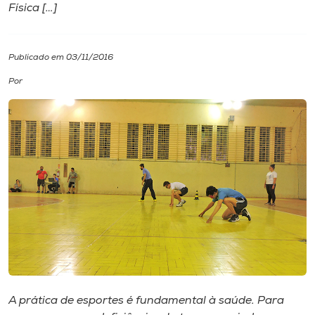
Física […]
I.nova
Publicado em 03/11/2016
Diplomados
Por
Cultura
CPA
Biblioteca
Editora
Rádio
A prática de esportes é fundamental à saúde. Para