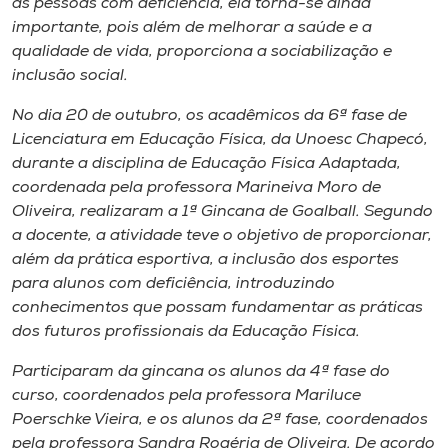
as pessoas com deficiência, ela torna-se ainda
Museu
importante, pois além de melhorar a saúde e a
qualidade de vida, proporciona a sociabilização e
Unoesc
inclusão social.
Store
No dia 20 de outubro, os acadêmicos da 6ª fase de
Licenciatura em Educação Física, da Unoesc Chapecó,
durante a disciplina de Educação Física Adaptada,
coordenada pela professora Marineiva Moro de
Selecione
o idioma
Oliveira, realizaram a 1ª Gincana de Goalball. Segundo
a docente, a atividade teve o objetivo de proporcionar,
além da prática esportiva, a inclusão dos esportes
para alunos com deficiência, introduzindo
A+
conhecimentos que possam fundamentar as práticas
A-
dos futuros profissionais da Educação Física.
Participaram da gincana os alunos da 4ª fase do
curso, coordenados pela professora Mariluce
Poerschke Vieira, e os alunos da 2ª fase, coordenados
pela professora Sandra Rogéria de Oliveira. De acordo