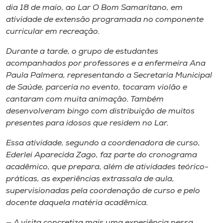
Museu
dia 18 de maio, ao Lar O Bom Samaritano, em
atividade de extensão programada no componente
curricular em recreação.
Unoesc
Store
Durante a tarde, o grupo de estudantes
acompanhados por professores e a enfermeira Ana
Paula Palmera, representando a Secretaria Municipal
de Saúde, parceria no evento, tocaram violão e
Selecione
cantaram com muita animação. Também
o idioma
desenvolveram bingo com distribuição de muitos
presentes para idosos que residem no Lar.
Essa atividade, segundo a coordenadora de curso,
A+
Ederlei Aparecida Zago, faz parte do cronograma
A-
acadêmico, que prepara, além de atividades teórico-
práticas, as experiências extrassala de aula,
supervisionadas pela coordenação de curso e pelo
docente daquela matéria acadêmica.
— A visita concretiza mais uma experiência nessa