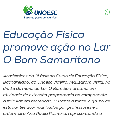
Página
O que
Educação Física promove ação no Lar O
inicial
acontece
Bom Samaritano
Cursos
Graduação
Inserção Social
Videira
Onde estamos
Educação Física
Pesquisa
promove ação no Lar
O Bom Samaritano
Atendimento ao Estudante
Portal de Ensino
Acadêmicos da 1ª fase do Curso de Educação Física,
Bacharelado, da Unoesc Videira, realizaram visita, no
dia 18 de maio, ao Lar O Bom Samaritano, em
A
atividade de extensão programada no componente
Unoesc
curricular em recreação. Durante a tarde, o grupo de
estudantes acompanhados por professores e a
Internacionalização
enfermeira Ana Paula Palmera, representando a