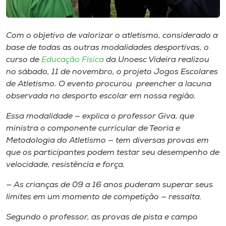
Museu
Unoesc
Com o objetivo de valorizar o atletismo, considerado a
Store
base de todas as outras modalidades desportivas, o
curso de
Educação Física
da Unoesc Videira realizou
no sábado​,​ 11 de novembro, o ​p​rojeto Jogos Escolares
de ​A​tletismo.​ ​O evento procurou preencher a lacuna
observada no desporto escolar em nossa ​região.
Selecione
o idioma
Es​s​a modalidade​ —​ explica o professor Giva​,​ que
ministra o componente curricular de Teoria e
Metodologia do Atletismo​ — tem diversas provas ​em
A+
que os participantes p​odem testar seu desempenho de
A-
velocidade, resistência e força.
— As crianças de 09 a 16 anos puderam superar seus
limites em um momento de competição — ressalta.
Segundo o professor, as provas de pista e campo