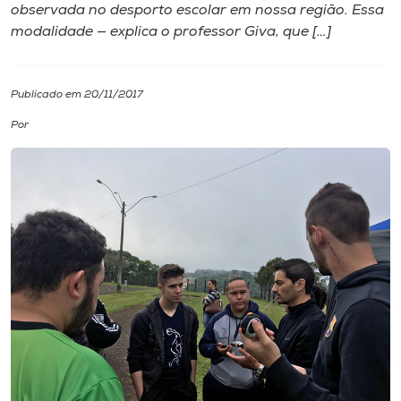
observada no desporto escolar em nossa ​região. Es​s​a
modalidade​ —​ explica o professor Giva​,​ que […]
I.nova
Diplomados
Publicado em 20/11/2017
Por
Cultura
CPA
Biblioteca
Editora
Rádio