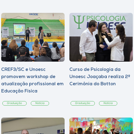
CREF3/SC e Unoesc
Curso de Psicologia da
promovem workshop de
Unoesc Joaçaba realiza 2ª
atualização profissional em
Cerimônia do Botton
Educação Física
Graduação
Notícia
Graduação
Notícia