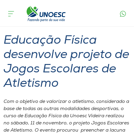
Página
O que
Educação Física desenvolve projeto de Jogos
inicial
acontece
Escolares de Atletismo
Cursos
Graduação
Esporte
Videira
Onde estamos
Educação Física
Pesquisa
desenvolve projeto de
Jogos Escolares de
Atendimento ao Estudante
Atletismo
Portal de Ensino
Com o objetivo de valorizar o atletismo, considerado a
A
base de todas as outras modalidades desportivas, o
Unoesc
curso de Educação Física da Unoesc Videira realizou
no sábado​,​ 11 de novembro, o ​p​rojeto Jogos Escolares
Internacionalização
de ​A​tletismo.​ ​O evento procurou preencher a lacuna