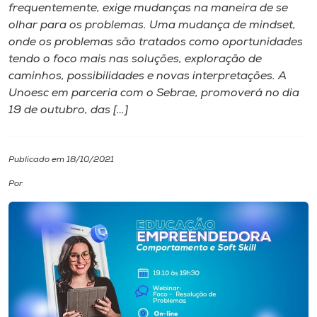
frequentemente, exige mudanças na maneira de se
olhar para os problemas. Uma mudança de mindset,
I.nova
onde os problemas são tratados como oportunidades
tendo o foco mais nas soluções, exploração de
Diplomados
caminhos, possibilidades e novas interpretações. A
Unoesc em parceria com o Sebrae, promoverá no dia
19 de outubro, das […]
Cultura
CPA
Publicado em 18/10/2021
Por
Biblioteca
Editora
Rádio