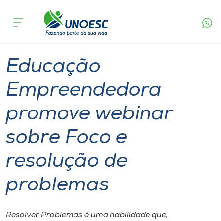
Página
O que
Educação Empreendedora promove webinar
inicial
acontece
sobre Foco e resolução de problemas
Cursos
Notícia de evento
Graduação
Joaçaba
Onde estamos
Educação
Pesquisa
Empreendedora
promove webinar
Atendimento ao Estudante
sobre Foco e
Portal de Ensino
resolução de
A
problemas
Unoesc
Internacionalização
Resolver Problemas é uma habilidade que,