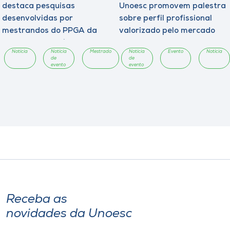
destaca pesquisas
Unoesc promovem palestra
desenvolvidas por
sobre perfil profissional
mestrandos do PPGA da
valorizado pelo mercado
Unoesc Chapecó
Notícia
Notícia
Mestrado
Notícia
Evento
Notícia
de
de
evento
evento
Receba as
novidades da Unoesc