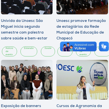
Univida da Unoesc São
Unoesc promove formação
Miguel inicia segundo
de estagiários da Rede
semestre com palestra
Municipal de Educação de
sobre saúde e bem-estar
Chapecó
Notícia
Extensão
Saúde
Notícia
Notícia
Pesquisa
de
de
evento
evento
Exposição de banners
Cursos de Agronomia da