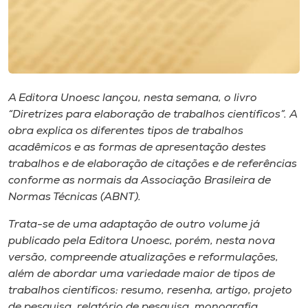
Museu
Unoesc
Store
A Editora Unoesc lançou, nesta semana, o livro
“Diretrizes para elaboração de trabalhos científicos”. A
obra explica os diferentes tipos de trabalhos
Selecione
o idioma
acadêmicos e as formas de apresentação destes
trabalhos e de elaboração de citações e de referências
conforme as normais da Associação Brasileira de
Normas Técnicas (ABNT).
A+
A-
Trata-se de uma adaptação de outro volume já
publicado pela Editora Unoesc, porém, nesta nova
versão, compreende atualizações e reformulações,
além de abordar uma variedade maior de tipos de
trabalhos científicos: resumo, resenha, artigo, projeto
de pesquisa, relatório de pesquisa, monografia,