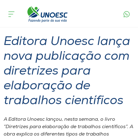
Página
O que
Editora Unoesc lança nova publicação com
inicial
acontece
diretrizes para elaboração de trabalhos
Cursos
científicos
Graduação
Onde estamos
Editora Unoesc lança
Pesquisa
nova publicação com
diretrizes para
Atendimento ao Estudante
elaboração de
Portal de Ensino
trabalhos científicos
A
Unoesc
A Editora Unoesc lançou, nesta semana, o livro
“Diretrizes para elaboração de trabalhos científicos”. A
Internacionalização
obra explica os diferentes tipos de trabalhos