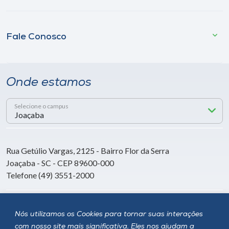
Fale Conosco
Onde estamos
Selecione o campus
Rua Getúlio Vargas, 2125 - Bairro Flor da Serra
Joaçaba - SC - CEP 89600-000
Telefone (49) 3551-2000
Siga a Unoesc
Nós utilizamos os Cookies para tornar suas interações
com nosso site mais significativa. Eles nos ajudam a