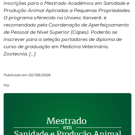
inscrições para o Mestrado Acadêmico em Sanidade e
Produção Animal Aplicadas a Pequenas Propriedades.
I.nova
O programa oferecido na Unoesc Xanxerê, é
recomendado pela Coordenação de Aperfeiçoamento
Diplomados
de Pessoal de Nível Superior (Capes). Poderão se
inscrever para a seleção portadores de diploma de
curso de graduação em Medicina Veterinária,
Cultura
Zootecnia, […]
CPA
Publicado em 02/08/2018
Biblioteca
Por
Editora
Rádio