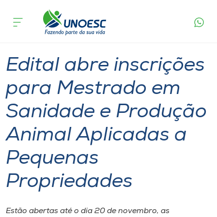
Página
O que
Edital abre inscrições para Mestrado em
inicial
acontece
Sanidade e Produção Animal Aplicadas a
Cursos
Pequenas Propriedades
Graduação
Mestrado
Xanxerê
Onde estamos
Edital abre inscrições
Pesquisa
para Mestrado em
Sanidade e Produção
Atendimento ao Estudante
Animal Aplicadas a
Portal de Ensino
Pequenas
A
Propriedades
Unoesc
Internacionalização
Estão abertas até o dia 20 de novembro, as