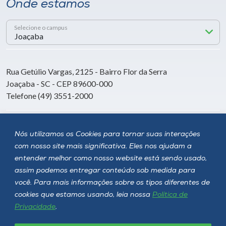
Onde estamos
Selecione o campus
Rua Getúlio Vargas, 2125 - Bairro Flor da Serra
Joaçaba - SC - CEP 89600-000
Telefone (49) 3551-2000
Siga a Unoesc
Nós utilizamos os Cookies para tornar suas interações
com nosso site mais significativa. Eles nos ajudam a
entender melhor como nosso website está sendo usado,
assim podemos entregar conteúdo sob medida para
você. Para mais informações sobre os tipos diferentes de
cookies que estamos usando, leia nossa
Política de
Privacidade
.