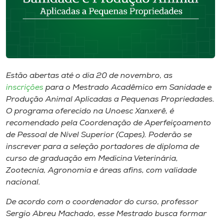
Museu
Unoesc
Store
Estão abertas até o dia 20 de novembro, as
inscrições
para o Mestrado Acadêmico em Sanidade e
Selecione
Produção Animal Aplicadas a Pequenas Propriedades.
o idioma
O programa oferecido na Unoesc Xanxerê, é
recomendado pela Coordenação de Aperfeiçoamento
de Pessoal de Nível Superior (Capes). Poderão se
A+
inscrever para a seleção portadores de diploma de
A-
curso de graduação em Medicina Veterinária,
Zootecnia, Agronomia e áreas afins, com validade
nacional.
De acordo com o coordenador do curso, professor
Sergio Abreu Machado, esse Mestrado busca formar