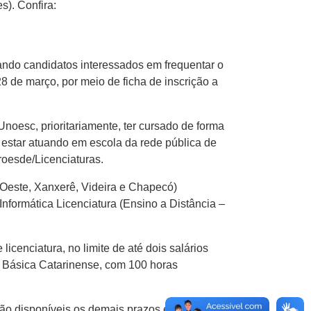
). Confira:
nando candidatos interessados em frequentar o
28 de março, por meio de ficha de inscrição a
noesc, prioritariamente, ter cursado de forma
e estar atuando em escola da rede pública de
roesde/Licenciaturas.
Oeste, Xanxerê, Videira e Chapecó)
formática Licenciatura (Ensino a Distância –
icenciatura, no limite de até dois salários
 Básica Catarinense, com 100 horas
tão disponíveis os demais prazos e todas as