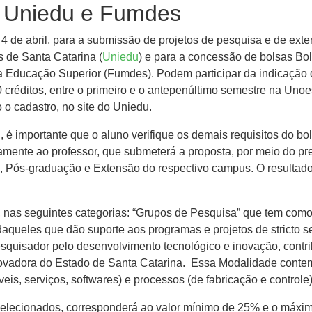
o Uniedu e Fumdes
 4 de abril, para a submissão de projetos de pesquisa e de ex
s de Santa Catarina (
Uniedu
) e para a concessão de bolsas B
Educação Superior (Fumdes). Podem participar da indicação d
 créditos, entre o primeiro e o antepenúltimo semestre na Uno
 o cadastro, no site do Uniedu.
 é importante que o aluno verifique os demais requisitos do bo
etamente ao professor, que submeterá a proposta, por meio do p
a, Pós-graduação e Extensão do respectivo campus. O resultad
, nas seguintes categorias: “Grupos de Pesquisa” que tem como
queles que dão suporte aos programas e projetos de stricto se
esquisador pelo desenvolvimento tecnológico e inovação, cont
novadora do Estado de Santa Catarina. Essa Modalidade conte
eis, serviços, softwares) e processos (de fabricação e controle
 selecionados, corresponderá ao valor mínimo de 25% e o máxi