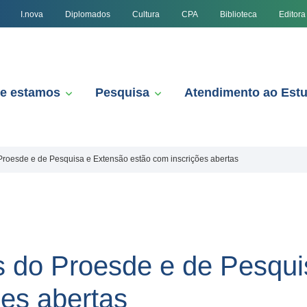
I.nova
Diplomados
Cultura
CPA
Biblioteca
Editora
e estamos
Pesquisa
Atendimento ao Est
 Proesde e de Pesquisa e Extensão estão com inscrições abertas
as do Proesde e de Pesqu
ões abertas