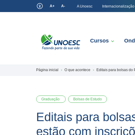
A+
A-
A Unoesc
Internacionalização
Cursos
Ond
Página inicial
O que acontece
Editais para bolsas do
Graduação
Bolsas de Estudo
Editais para bols
estão com inscriç