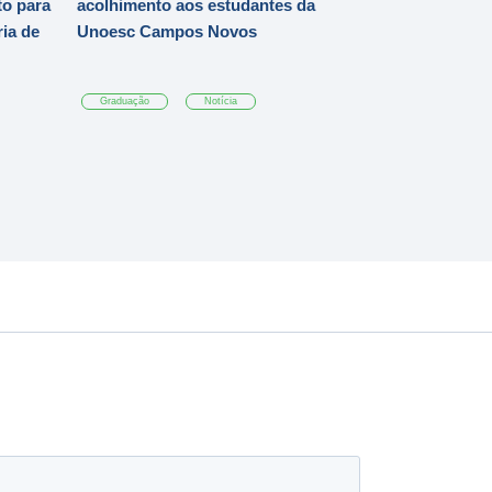
o para
acolhimento aos estudantes da
ia de
Unoesc Campos Novos
Graduação
Notícia