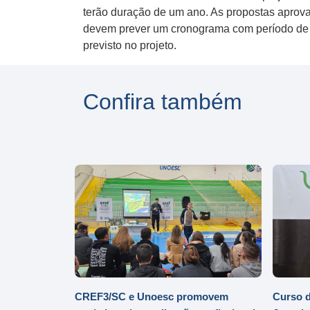
terão duração de um ano. As propostas aprov
devem prever um cronograma com período de ex
previsto no projeto.
Confira também
CREF3/SC e Unoesc promovem
Curso d