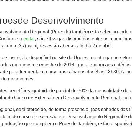
Proesde Desenvolvimento
envolvimento Regional (Proesde) também está selecionando ca
Conforme o
edital
, são 74 vagas distribuídas entre os município
rina. As inscrições estão abertas até dia 2 de abril.
ha de inscrição, disponível no site da Unoesc e entregar no se
ados no primeiro semestre de 2018, que atendam aos critérios pr
idade para frequentar o curso aos sábados das 8 ás 13h30. A h
a 9 do mesmo mês.
tes benefícios: gratuidade parcial de 70% da mensalidade do 
valor do Curso de Extensão em Desenvolvimento Regional, cujo 
onal, será oferecido, de forma presencial (aos sábados das 
a total do curso de extensão em Desenvolvimento Regional é d
e graduação que compõem o Proesde, também, estão disponíve