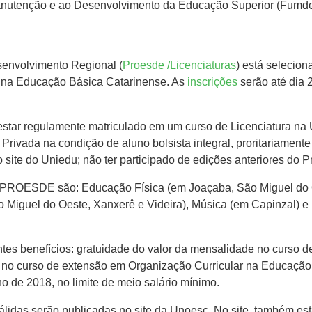
nutenção e ao Desenvolvimento da Educação Superior (Fumdes
envolvimento Regional (
Proesde /Licenciaturas
) está selecio
r na Educação Básica Catarinense. As
inscrições
serão até dia 
 estar regulamente matriculado em um curso de Licenciatura na U
Privada na condição de aluno bolsista integral, proritariament
 site do Uniedu; não ter participado de edições anteriores do P
o PROESDE são: Educação Física (em Joaçaba, São Miguel do 
guel do Oeste, Xanxerê e Videira), Música (em Capinzal) e In
s benefícios: gratuidade do valor da mensalidade no curso de l
 no curso de extensão em Organização Curricular na Educação
no de 2018, no limite de meio salário mínimo.
válidas serão publicadas no site da Unoesc. No site, também es