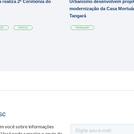
 realiza 2ª Cerimônia do
Urbanismo desenvolvem projet
modernização da Casa Mortuár
Tangará
ção
Notícia
Graduação
sc
om você sobre informações
 Você pode cancelar o envio da