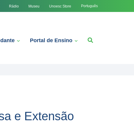
Português
Rádio
Museu
Unoesc Store
udante
Portal de Ensino
isa e Extensão