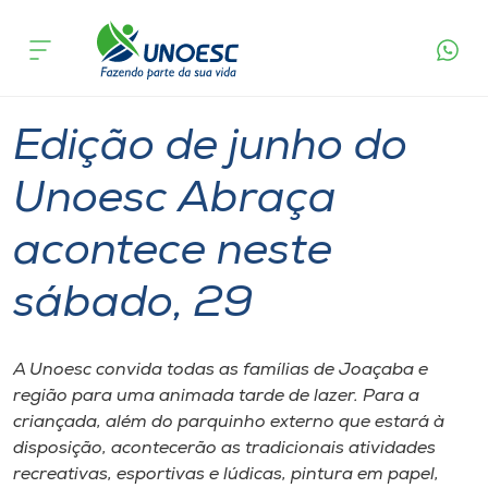
Página
O que
Edição de junho do Unoesc Abraça acontece
inicial
acontece
neste sábado, 29
Cursos
Graduação
Extensão
Joaçaba
Onde estamos
Edição de junho do
Pesquisa
Unoesc Abraça
acontece neste
Atendimento ao Estudante
sábado, 29
Portal de Ensino
A Unoesc convida todas as famílias de Joaçaba e
A
região para uma animada tarde de lazer. Para a
Unoesc
criançada, além do parquinho externo que estará à
disposição, acontecerão as tradicionais atividades
Internacionalização
recreativas, esportivas e lúdicas, pintura em papel,