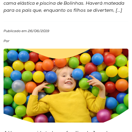
cama elástica e piscina de Bolinhas. Haverá mateada
para os pais que, enquanto os filhos se divertem, […]
I.nova
Diplomados
Publicado em 26/06/2019
Por
Cultura
CPA
Biblioteca
Editora
Rádio