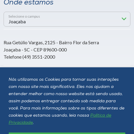
Onde estamos
Selecione o campus
Rua Getúlio Vargas, 2125 - Bairro Flor da Serra
Joaçaba - SC - CEP 89600-000
Telefone (49) 3551-2000
Siga a Unoesc
Nós utilizamos os Cookies para tornar suas interações
com nosso site mais significativa. Eles nos ajudam a
entender melhor como nosso website está sendo usado,
assim podemos entregar conteúdo sob medida para
você. Para mais informações sobre os tipos diferentes de
cookies que estamos usando, leia nossa
Política de
Privacidade
.