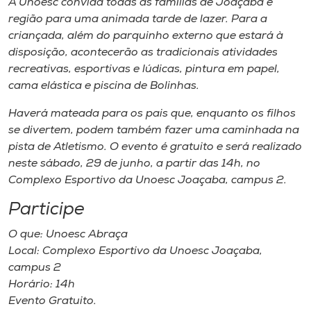
A Unoesc convida todas as famílias de Joaçaba e
Museu
região para uma animada tarde de lazer. Para a
criançada, além do parquinho externo que estará à
Unoesc
disposição, acontecerão as tradicionais atividades
Store
recreativas, esportivas e lúdicas, pintura em papel,
cama elástica e piscina de Bolinhas.
Haverá mateada para os pais que, enquanto os filhos
se divertem, podem também fazer uma caminhada na
Selecione
o idioma
pista de Atletismo. O evento é gratuito e será realizado
neste sábado, 29 de junho, a partir das 14h, no
Complexo Esportivo da Unoesc Joaçaba, campus 2.
A+
Participe
A-
O que: Unoesc Abraça
Local: Complexo Esportivo da Unoesc Joaçaba,
campus 2
Horário: 14h
Evento Gratuito.